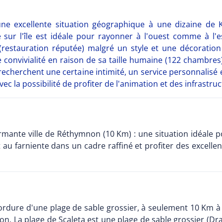
'une excellente situation géographique à une dizaine de
e sur l'île est idéale pour rayonner à l'ouest comme à l'e
restauration réputée) malgré un style et une décoration
 convivialité en raison de sa taille humaine (122 chambres
 recherchent une certaine intimité, un service personnalisé
ec la possibilité de profiter de l'animation et des infrastruct
rmante ville de Réthymnon (10 Km) : une situation idéale p
au farniente dans un cadre raffiné et profiter des excellen
ordure d'une plage de sable grossier, à seulement 10 Km à 
ion. La plage de Scaleta est une plage de sable grossier (