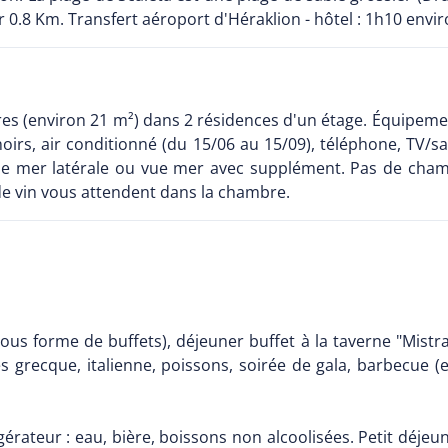
r 0.8 Km. Transfert aéroport d'Héraklion - hôtel : 1h10 envir
es (environ 21 m²) dans 2 résidences d'un étage. Équipemen
rs, air conditionné (du 15/06 au 15/09), téléphone, TV/satell
ue mer latérale ou vue mer avec supplément. Pas de chamb
e de vin vous attendent dans la chambre.
ous forme de buffets), déjeuner buffet à la taverne "Mistra
s grecque, italienne, poissons, soirée de gala, barbecue (e
rigérateur : eau, bière, boissons non alcoolisées. Petit déje