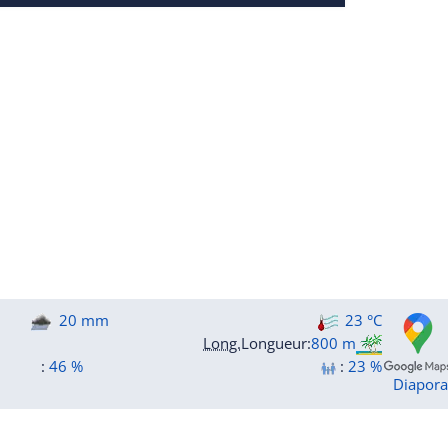
20 mm
23 °C
Long.
Longueur
:
800 m
:
46 %
:
23 %
Diapor