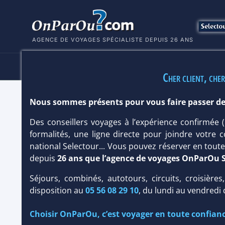
AGENCE DE VOYAGES SPÉCIALISTE DEPUIS 26 ANS
HÔTELS
SÉJOURS
MULTI
Cher client, cher
Nous sommes présents pour vous faire passer de
HÔTEL CRETA ROYAL 5*
Des conseillers voyages à l’expérience confirmée
Crète
/
Rethymnon
formalités, une ligne directe pour joindre votre c
national Selectour... Vous pouvez réserver en tou
depuis
26 ans que l’agence de voyages OnParOu 
Séjours, combinés, autotours, circuits, croisières
disposition au
05 56 08 29 10
, du lundi au vendredi
Choisir OnParOu, c’est voyager en toute confianc