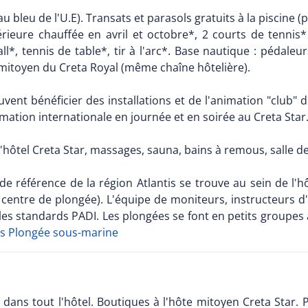
 bleu de l'U.E). Transats et parasols gratuits à la piscine (
érieure chauffée en avril et octobre*, 2 courts de tennis* 
ll*, tennis de table*, tir à l'arc*. Base nautique : pédale
el mitoyen du Creta Royal (même chaîne hôtelière).
vent bénéficier des installations et de l'animation "club" d
imation internationale en journée et en soirée au Creta Star
à l'hôtel Creta Star, massages, sauna, bains à remous, salle 
de référence de la région Atlantis se trouve au sein de l'h
e centre de plongée). L'équipe de moniteurs, instructeurs d
s standards PADI. Les plongées se font en petits groupes a
ls Plongée sous-marine
 dans tout l'hôtel. Boutiques à l'hôte mitoyen Creta Star. 