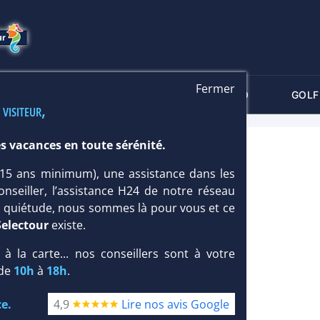
Fermer
-CRITÈRES
MALDIVES
THALASSO
GOLF
 visiteur,
s vacances en toute sérénité.
 (15 ans minimum), une assistance dans les
onseiller, l’assistance H24 de notre réseau
te quiétude, nous sommes là pour vous et ce
Selectour
existe.
, à la carte... nos conseillers sont à votre
 de
10h
à
18h
.
e.
4,9
Lire nos avis Google