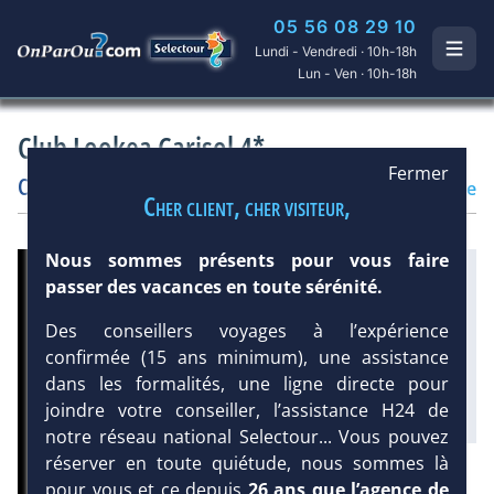
05 56 08 29 10
Lundi - Vendredi · 10h-18h
Lun - Ven · 10h-18h
Club Lookea Carisol 4*
Fermer
Cuba
/
Santiago
Hôtel
Club francophone
Cher client, cher visiteur,
Nous sommes présents pour vous faire
Infos météo :
passer des vacances en toute sérénité.
30 °C
100 mm
30 °C
Des conseillers voyages à l’expérience
Équipement :
confirmée (15 ans minimum), une assistance
120
Tx
:
17 %
dans les formalités, une ligne directe pour
Tx
:
59 %
joindre votre conseiller, l’assistance H24 de
notre réseau national Selectour... Vous pouvez
réserver en toute quiétude, nous sommes là
DEMANDE D’INFORMATIONS
pour vous et ce depuis
26 ans que l’agence de