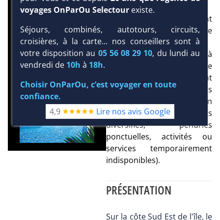
voyages OnParOu Selectour
existe.
Cuba traverse actuellement
Séjours, combinés, autotours, circuits,
une période
croisières, à la carte... nos conseillers sont à
d’approvisionnement
votre disposition au
05 56 08 29 10
, du lundi au
extrêmement difficile liée à
vendredi de
10h
à
18h
.
l’embargo américain. De ce
fait, certains hôtels peuvent
Choisir OnParOu, c’est voyager en toute
proposer des prestations
confiance.
partielles ou variables selon
4,9
Lire nos avis Google
les périodes (buffets moins
diversifiés, pénuries
ponctuelles, activités ou
services temporairement
indisponibles).
PRÉSENTATION
Sur la côte Sud Est de l'île, le