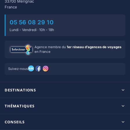
33700 Mérignac
France
05 56 08 29 10
Lundi - Vendredi · 10h - 18h
Agence membre du
1er réseau d’agences de voyages
en France
Suivez-nous
DESTINATIONS
Maldives
THÉMATIQUES
Seychelles
Tout inclus
Ile Maurice
CONSEILS
Clubs francophones
Tanzanie/Zanzibar