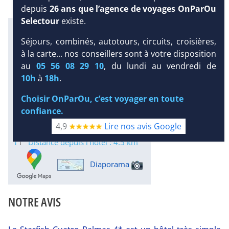
depuis
26 ans que l’agence de voyages OnParOu
Selectour
existe.
Infos météo :
Séjours, combinés, autotours, circuits, croisières,
30 °C
178 mm
29 °C
à la carte... nos conseillers sont à votre disposition
Infos plages :
au
05 56 08 29 10
, du lundi au vendredi de
Dist.
Distance
:
Long.
10h
à
18h
.
Longueur
:
< 100 m
DEMANDE
10 km
Choisir OnParOu, c’est voyager en toute
D’INFORMATIONS
Équipement :
confiance.
312
Tx
:
29 %
Tx
:
18 %
4,9
Lire nos avis Google
Infos golfs :
1
Distance depuis l'hôtel : 4.5 km
Diaporama
NOTRE AVIS