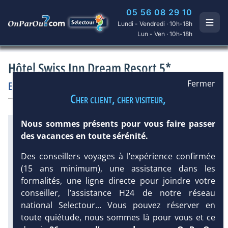
05 56 08 29 10
Lundi - Vendredi · 10h-18h
Lun - Ven · 10h-18h
Hôtel Swiss Inn Dream Resort 5*
Fermer
Egypte
/
Taba
Hôtel
Prestige
Cher client, cher visiteur,
Nous sommes présents pour vous faire passer
Infos météo :
DEMANDE
des vacances en toute sérénité.
D’INFORMATIONS
37 °C
0 mm
28 °C
Infos plages :
Des conseillers voyages à l’expérience confirmée
Dist.
Distance
:
Long.
Longueur
:
(15 ans minimum), une assistance dans les
< 100 m
350 m
formalités, une ligne directe pour joindre votre
Équipement :
conseiller, l’assistance H24 de notre réseau
260
Tx
:
17 %
Tx
:
25 %
national Selectour... Vous pouvez réserver en
Infos golfs :
1
Distance depuis l'hôtel : 5 km
toute quiétude, nous sommes là pour vous et ce