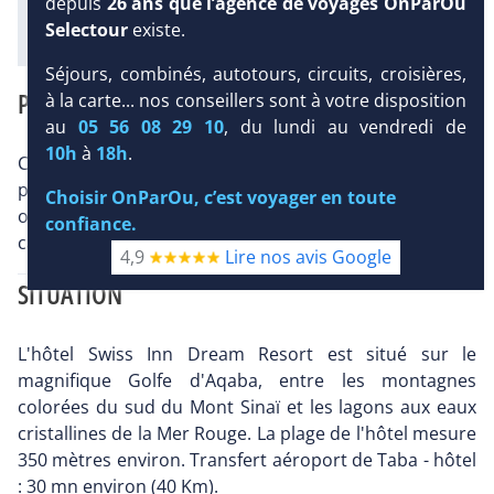
depuis
26 ans que l’agence de voyages OnParOu
Diaporama
Selectour
existe.
Séjours, combinés, autotours, circuits, croisières,
PRÉSENTATION
à la carte... nos conseillers sont à votre disposition
au
05 56 08 29 10
, du lundi au vendredi de
10h
à
18h
.
Ce nouvel hôtel, construit fin 2009 le long d'une belle
plage de sable et adossé aux montagnes du Sinaï, vous
Choisir OnParOu, c’est voyager en toute
offre un service de qualité dans un environnement
confiance.
calme.
4,9
Lire nos avis Google
SITUATION
L'hôtel Swiss Inn Dream Resort est situé sur le
magnifique Golfe d'Aqaba, entre les montagnes
colorées du sud du Mont Sinaï et les lagons aux eaux
cristallines de la Mer Rouge. La plage de l'hôtel mesure
350 mètres environ. Transfert aéroport de Taba - hôtel
: 30 mn environ (40 Km).