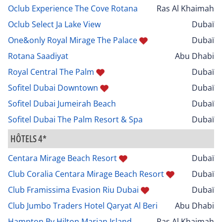
Oclub Experience The Cove Rotana
Ras Al Khaimah
Oclub Select Ja Lake View
Dubaï
One&only Royal Mirage The Palace
Dubaï
Rotana Saadiyat
Abu Dhabi
Royal Central The Palm
Dubaï
Sofitel Dubai Downtown
Dubaï
Sofitel Dubai Jumeirah Beach
Dubaï
Sofitel Dubai The Palm Resort & Spa
Dubaï
HÔTELS 4*
Centara Mirage Beach Resort
Dubaï
Club Coralia Centara Mirage Beach Resort
Dubaï
Club Framissima Evasion Riu Dubai
Dubaï
Club Jumbo Traders Hotel Qaryat Al Beri
Abu Dhabi
Hampton By Hilton Marjan Island
Ras Al Khaimah