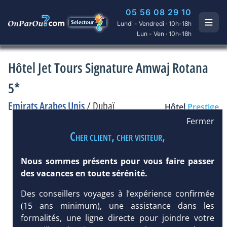
05 56 08 29 10
Lundi - Vendredi · 10h-18h
Lun - Ven · 10h-18h
Hôtel Jet Tours Signature Amwaj Rotana
5*
Emirats Arabes Unis
/
Dubaï
Hôtel
Prestige
Fermer
Cher client, cher visiteur,
Nous sommes présents pour vous faire passer
des vacances en toute sérénité.
Des conseillers voyages à l’expérience confirmée
(15 ans minimum), une assistance dans les
formalités, une ligne directe pour joindre votre