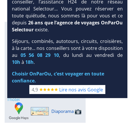
conseiller, l’assistance H24 de notre réseau
national Selectour... Vous pouvez réserver en
toute quiétude, nous sommes là pour vous et ce
depuis
26 ans que l’agence de voyages OnParOu
Infos météo :
Selectour
existe.
37 °C
0 mm
32 °C
Infos plages :
Séjours, combinés, autotours, circuits, croisières,
Dist.
Distance
:
Long.
à la carte... nos conseillers sont à votre disposition
Longueur
:
au
05 56 08 29 10
, du lundi au vendredi de
200 m
2.1 km
DEMANDE
10h
à
18h
.
D’INFORMATIONS
Équipement :
301
Tx
:
33 %
Tx
:
20 %
Choisir OnParOu, c’est voyager en toute
DEVIS /
10 km
confiance.
RÉSERVATION
Infos golfs :
4,9
Lire nos avis Google
10
dont le plus proche à 2.5 km de
l'hôtel
Diaporama