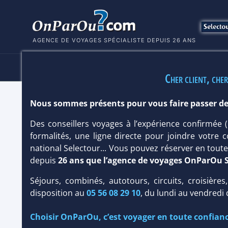
AGENCE DE VOYAGES SPÉCIALISTE DEPUIS 26 ANS
HÔTELS
SÉJOURS
MULTI
Cher client, cher
Nous sommes présents pour vous faire passer de
HÔTEL SANDALS NEGRIL BEACH & SP
Des conseillers voyages à l’expérience confirmée
Hôtel
Charme
/
Prestige
formalités, une ligne directe pour joindre votre c
national Selectour... Vous pouvez réserver en tou
depuis
26 ans que l’agence de voyages OnParOu 
Séjours, combinés, autotours, circuits, croisières
disposition au
05 56 08 29 10
, du lundi au vendredi
Choisir OnParOu, c’est voyager en toute confianc