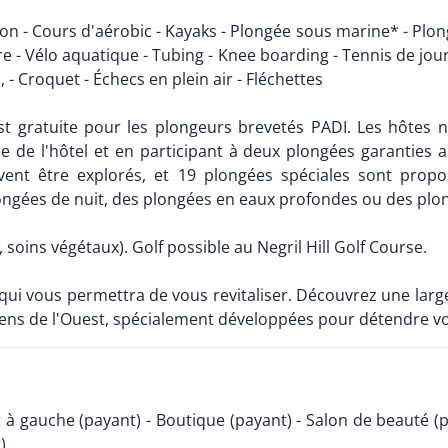
ion - Cours d'aérobic - Kayaks - Plongée sous marine* - Plon
e - Vélo aquatique - Tubing - Knee boarding - Tennis de jour (4
d, - Croquet - Échecs en plein air - Fléchettes
st gratuite pour les plongeurs brevetés PADI. Les hôtes 
ne de l'hôtel et en participant à deux plongées garanties a
euvent être explorés, et 19 plongées spéciales sont pr
gées de nuit, des plongées en eaux profondes ou des plon
, soins végétaux). Golf possible au Negril Hill Golf Course.
qui vous permettra de vous revitaliser. Découvrez une lar
iens de l'Ouest, spécialement développées pour détendre vot
t à gauche (payant) - Boutique (payant) - Salon de beauté (
)