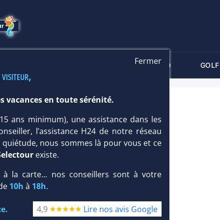
Fermer
-CRITÈRES
MALDIVES
THALASSO
GOLF
 visiteur,
s vacances en toute sérénité.
A 5*
 (15 ans minimum), une assistance dans les
onseiller, l’assistance H24 de notre réseau
te quiétude, nous sommes là pour vous et ce
Selectour
existe.
, à la carte... nos conseillers sont à votre
 de
10h
à
18h
.
e.
4,9
Lire nos avis Google