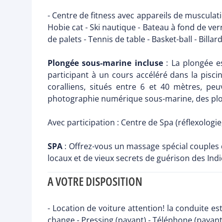
- Centre de fitness avec appareils de musculat
Hobie cat - Ski nautique - Bateau à fond de verr
de palets - Tennis de table - Basket-ball - Billar
Plongée sous-marine incluse
: La plongée e
participant à un cours accéléré dans la pisci
coralliens, situés entre 6 et 40 mètres, p
photographie numérique sous-marine, des plon
Avec participation : Centre de Spa (réflexologie
SPA
: Offrez-vous un massage spécial couples 
locaux et de vieux secrets de guérison des Ind
A VOTRE DISPOSITION
- Location de voiture attention! la conduite es
change - Pressing (payant) - Téléphone (payant