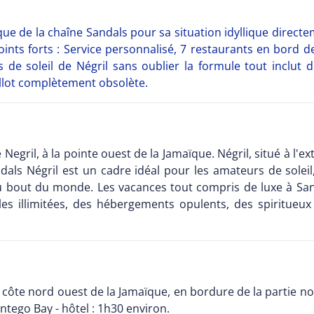
que de la chaîne Sandals pour sa situation idyllique direct
oints forts : Service personnalisé, 7 restaurants en bord de
 de soleil de Négril sans oublier la formule tout inclut
eillot complètement obsolète.
e Negril, à la pointe ouest de la Jamaïque. Négril, situé à l'
ndals Négril est un cadre idéal pour les amateurs de sole
 bout du monde. Les vacances tout compris de luxe à San
es illimitées, des hébergements opulents, des spiritueux
a côte nord ouest de la Jamaïque, en bordure de la partie nor
tego Bay - hôtel : 1h30 environ.