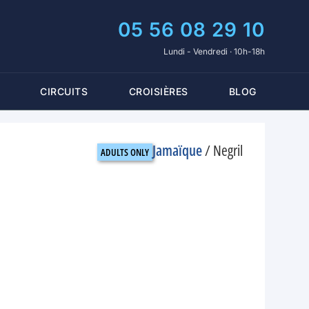
05 56 08 29 10
Lundi - Vendredi · 10h-18h
CIRCUITS
CROISIÈRES
BLOG
Jamaïque
/
Negril