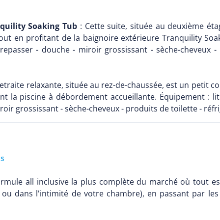
quility Soaking Tub
: Cette suite, située au deuxième étag
out en profitant de la baignoire extérieure Tranquility Soaki
à repasser - douche - miroir grossissant - sèche-cheveux - 
retraite relaxante, située au rez-de-chaussée, est un petit c
 la piscine à débordement accueillante. Équipement : lit kin
roir grossissant - sèche-cheveux - produits de toilette - réfr
us
mule all inclusive la plus complète du marché où tout est
 ou dans l'intimité de votre chambre), en passant par les