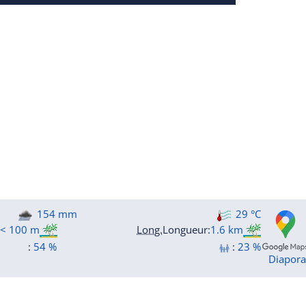
154 mm
29 °C
< 100 m
Long.
Longueur
:
1.6 km
:
54 %
:
23 %
Diapor