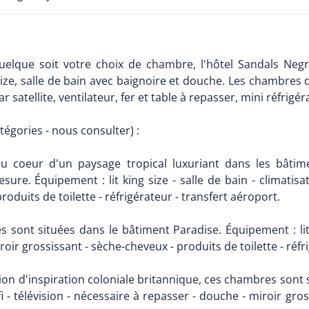
elque soit votre choix de chambre, l'hôtel Sandals Negr
ize, salle de bain avec baignoire et douche. Les chambres 
 par satellite, ventilateur, fer et table à repasser, mini réfri
égories - nous consulter) :
au coeur d'un paysage tropical luxuriant dans les bât
e. Équipement : lit king size - salle de bain - climatisati
oduits de toilette - réfrigérateur - transfert aéroport.
sont situées dans le bâtiment Paradise. Équipement : lit ki
roir grossissant - sèche-cheveux - produits de toilette - réfr
on d'inspiration coloniale britannique, ces chambres sont
 wifi - télévision - nécessaire à repasser - douche - miroir gr