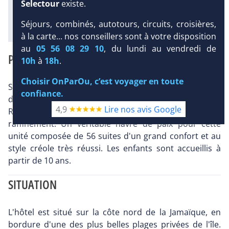
l'hôtel
Selectour
existe.
Diaporama
Séjours, combinés, autotours, circuits, croisières,
à la carte... nos conseillers sont à votre disposition
au
05 56 08 29 10
, du lundi au vendredi de
PRÉSENTATION
10h
à
18h
.
Choisir OnParOu, c’est voyager en toute
Situé sur la côte nord de la Jamaïque, en bordure
confiance.
d'une magnifique plage privée dans la baie d'Ocho
4,9
Lire nos avis Google
Rios, cet hôtel allie avec merveille charme et
raffinement. Un véritable havre de paix pour cette
unité composée de 56 suites d'un grand confort et au
style créole très réussi. Les enfants sont accueillis à
partir de 10 ans.
SITUATION
L'hôtel est situé sur la côte nord de la Jamaïque, en
bordure d'une des plus belles plages privées de l'île.