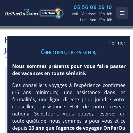
05 56 08 29 10
Lundi - Vendredi · 10h-18h
Lun - Ven · 10h-18h
Hôtel Jamaica Inn 5*
Fermer
Jamaïque
/
Ocho Rios
Cher client, cher visiteur,
Hôtel
Charme
Nous sommes présents pour vous faire passer
des vacances en toute sérénité.
Infos météo :
DEMANDE
D’INFORMATIONS
30 °C
154 mm
29 °C
Des conseillers voyages à l’expérience confirmée
Infos plages :
(15 ans minimum), une assistance dans les
Dist.
Distance
:
Long.
Longueur
:
formalités, une ligne directe pour joindre votre
20 m
160 m
conseiller, l’assistance H24 de notre réseau
Équipement :
56
Tx
:
21 %
Tx
:
18 %
national Selectour... Vous pouvez réserver en
Infos golfs :
toute quiétude, nous sommes là pour vous et ce
2
dont le plus proche à 5 km de
depuis
26 ans que l’agence de voyages OnParOu