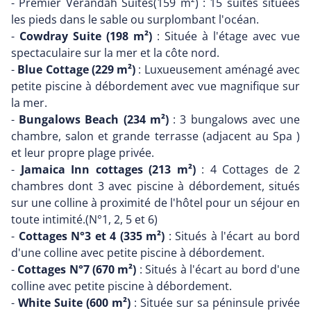
- Premier Verandah Suites(159 m²) : 15 suites situées
les pieds dans le sable ou surplombant l'océan.
-
Cowdray Suite (198 m²)
: Située à l'étage avec vue
spectaculaire sur la mer et la côte nord.
-
Blue Cottage (229 m²)
: Luxueusement aménagé avec
petite piscine à débordement avec vue magnifique sur
la mer.
-
Bungalows Beach (234 m²)
: 3 bungalows avec une
chambre, salon et grande terrasse (adjacent au Spa )
et leur propre plage privée.
-
Jamaica Inn cottages (213 m²)
: 4 Cottages de 2
chambres dont 3 avec piscine à débordement, situés
sur une colline à proximité de l'hôtel pour un séjour en
toute intimité.(N°1, 2, 5 et 6)
-
Cottages N°3 et 4 (335 m²)
: Situés à l'écart au bord
d'une colline avec petite piscine à débordement.
-
Cottages N°7 (670 m²)
: Situés à l'écart au bord d'une
colline avec petite piscine à débordement.
-
White Suite (600 m²)
: Située sur sa péninsule privée