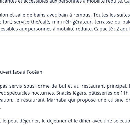
ntes et accessibles aux personnes à mobilité réduite. Capaci
alon et salle de bains avec bain à remous. Toutes les suites
e-fort, service thé/café, mini-réfrigérateur, terrasse ou b
ibles aux personnes à mobilité réduite. Capacité : 2 adulte
uvert face à l'océan.
pas servis sous forme de buffet au restaurant principal, le
vec spectacles nocturnes. Snacks légers, pâtisseries de 11h
vation, le restaurant Marhaba qui propose une cuisine ori
.
t le petit-déjeuner, le déjeuner et le dîner avec une sélect