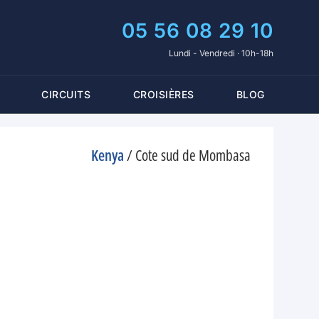
05 56 08 29 10
Lundi - Vendredi · 10h-18h
CIRCUITS
CROISIÈRES
BLOG
Kenya
/
Cote sud de Mombasa