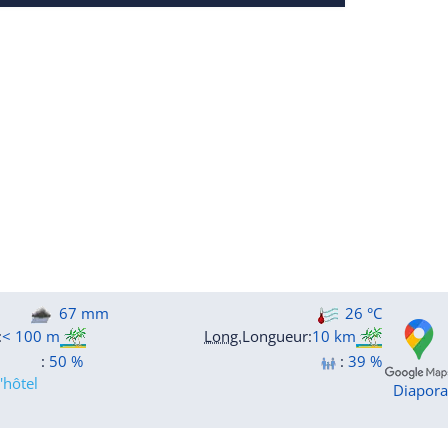
67 mm
26 °C
:
< 100 m
Long.
Longueur
:
10 km
:
50 %
:
39 %
'hôtel
Diapor