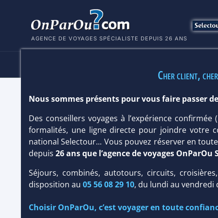
AGENCE DE VOYAGES SPÉCIALISTE DEPUIS 26 ANS
HÔTELS
SÉJOURS
MULTI
Cher client, cher
Nous sommes présents pour vous faire passer de
HÔTEL BAOBAB BEACH RESORT 4* S
Des conseillers voyages à l’expérience confirmée
Hôtel
Club
formalités, une ligne directe pour joindre votre c
national Selectour... Vous pouvez réserver en tou
depuis
26 ans que l’agence de voyages OnParOu 
Séjours, combinés, autotours, circuits, croisières
disposition au
05 56 08 29 10
, du lundi au vendredi
Choisir OnParOu, c’est voyager en toute confianc