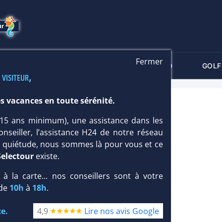
Fermer
-CRITÈRES
MALDIVES
THALASSO
GOLF
 visiteur,
s vacances en toute sérénité.
UP
 (15 ans minimum), une assistance dans les
onseiller, l’assistance H24 de notre réseau
te quiétude, nous sommes là pour vous et ce
Selectour
existe.
, à la carte... nos conseillers sont à votre
 de
10h
à
18h
.
e.
4,9
Lire nos avis Google