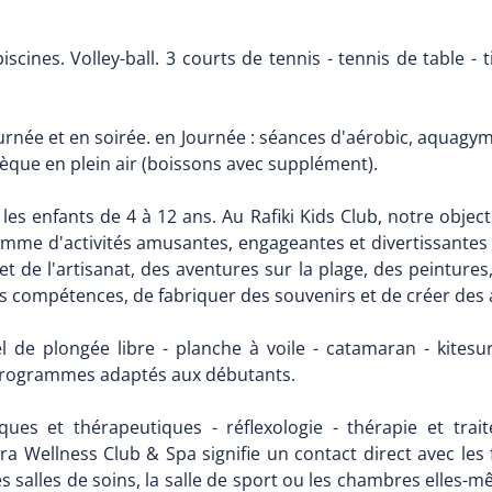
scines. Volley-ball. 3 courts de tennis - tennis de table - tir
urnée et en soirée. en Journée : séances d'aérobic, aquagym,
hèque en plein air (boissons avec supplément).
les enfants de 4 à 12 ans. Au Rafiki Kids Club, notre objectif
e d'activités amusantes, engageantes et divertissantes à la
et de l'artisanat, des aventures sur la plage, des peintures
es compétences, de fabriquer des souvenirs et de créer des 
el de plongée libre - planche à voile - catamaran - kitesu
 programmes adaptés aux débutants.
s et thérapeutiques - réflexologie - thérapie et trai
a Wellness Club & Spa signifie un contact direct avec les f
es salles de soins, la salle de sport ou les chambres elles-m