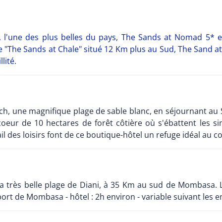
h, l'une des plus belles du pays, The Sands at Nomad 5* 
"The Sands at Chale" situé 12 Km plus au Sud, The Sand a
lité.
ach, une magnifique plage de sable blanc, en séjournant a
 coeur de 10 hectares de forêt côtière où s'ébattent les s
ail des loisirs font de ce boutique-hôtel un refuge idéal au c
la très belle plage de Diani, à 35 Km au sud de Mombasa. L
port de Mombasa - hôtel : 2h environ - variable suivant les 