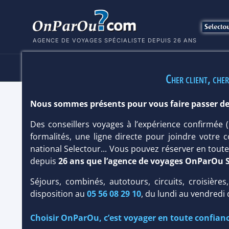
AGENCE DE VOYAGES SPÉCIALISTE DEPUIS 26 ANS
HÔTELS
SÉJOURS
MULTI
Cher client, cher
Nous sommes présents pour vous faire passer de
HÔTEL THE SANDS AT NOMAD 5*
Des conseillers voyages à l’expérience confirmée
Kenya
/
Cote sud de Mombasa
formalités, une ligne directe pour joindre votre c
national Selectour... Vous pouvez réserver en tou
depuis
26 ans que l’agence de voyages OnParOu 
Séjours, combinés, autotours, circuits, croisières
disposition au
05 56 08 29 10
, du lundi au vendredi
Choisir OnParOu, c’est voyager en toute confianc