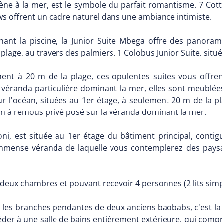
ne à la mer, est le symbole du parfait romantisme. 7 Cottag
ws offrent un cadre naturel dans une ambiance intimiste.
nant la piscine, la Junior Suite Mbega offre des panoram
 plage, au travers des palmiers. 1 Colobus Junior Suite, situé
ment à 20 m de la plage, ces opulentes suites vous offr
véranda particulière dominant la mer, elles sont meublées 
sur l'océan, situées au 1er étage, à seulement 20 m de la p
ain à remous privé posé sur la véranda dominant la mer.
oni, est située au 1er étage du bâtiment principal, contigu
l'immense véranda de laquelle vous contemplerez des pay
deux chambres et pouvant recevoir 4 personnes (2 lits simple
e les branches pendantes de deux anciens baobabs, c'est l
accéder à une salle de bains entièrement extérieure, qui com