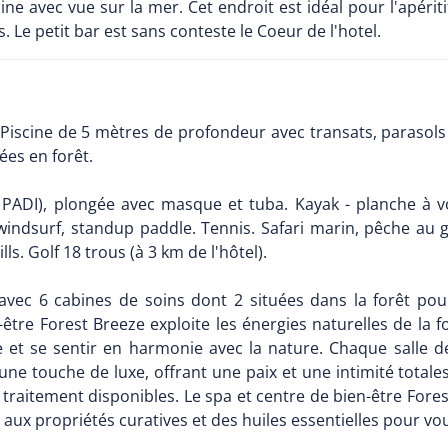
scine avec vue sur la mer. Cet endroit est idéal pour l'apér
 Le petit bar est sans conteste le Coeur de l'hotel.
Piscine de 5 mètres de profondeur avec transats, parasols e
ées en forêt.
re PADI), plongée avec masque et tuba. Kayak - planche à v
windsurf, standup paddle. Tennis. Safari marin, pêche au g
s. Golf 18 trous (à 3 km de l'hôtel).
avec 6 cabines de soins dont 2 situées dans la forêt pou
tre Forest Breeze exploite les énergies naturelles de la f
e et se sentir en harmonie avec la nature. Chaque salle 
 une touche de luxe, offrant une paix et une intimité totale
raitement disponibles. Le spa et centre de bien-être Forest
aux propriétés curatives et des huiles essentielles pour vo