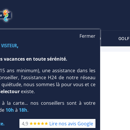
Fermer
-CRITÈRES
MALDIVES
THALASSO
GOLF
 visiteur,
s vacances en toute sérénité.
 (15 ans minimum), une assistance dans les
onseiller, l’assistance H24 de notre réseau
te quiétude, nous sommes là pour vous et ce
Selectour
existe.
, à la carte... nos conseillers sont à votre
 de
10h
à
18h
.
e.
4,9
Lire nos avis Google