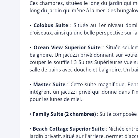
Ces chambres, situées le long du jardin qui mè
long du jardin qui mène à la mer. Ces bungalo
•
Colobus Suite
: Située au 1er niveau domi
d'oiseaux, ainsi qu'une belle perspective sur la
•
Ocean View Superior Suite
: Située seule
baignoire. Un jacuzzi privé donnant sur votre 
couper le souffle ! 3 Suites Supérieures vue 
salle de bains avec douche et baignoire. Un b
•
Master Suite
: Cette suite magnifique, Pep
intègrent un jacuzzi privé qui donne dans 
pour les lunes de miel.
•
Family Suite (2 chambres)
: Suite composée 
•
Beach Cottage Superior Suite
: Nichée entr
jardin privatif, situé sur l'arrière, permet d'