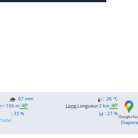
67 mm
26 °C
e
:
< 100 m
Long.
Longueur
:
3 km
:
33 %
:
27 %
'hôtel
Diapor