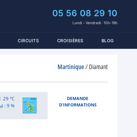
05 56 08 29 10
Lundi - Vendredi · 10h-18h
CIRCUITS
CROISIÈRES
BLOG
Martinique
/
Diamant
29 °C
DEMANDE
D’INFORMATIONS
:
9 %