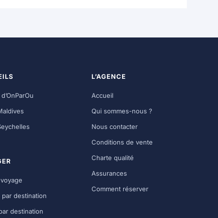
ILS
L’AGENCE
g d’OnParOu
Accueil
Maldives
Qui sommes-nous ?
Seychelles
Nous contacter
Conditions de vente
Charte qualité
GER
Assurances
 voyage
Comment réserver
 par destination
par destination