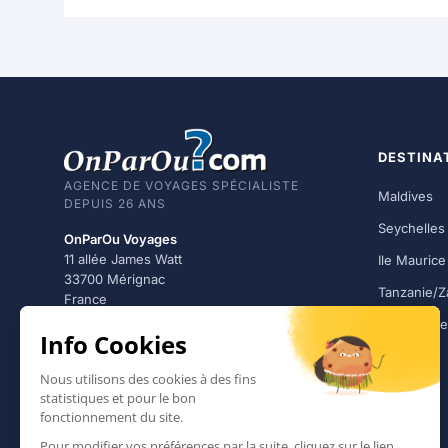
DESTINA
AGENCE DE VOYAGES SPÉCIALISTE
Maldives
DEPUIS 26 ANS
Seychelles
OnParOu Voyages
11 allée James Watt
Ile Maurice
33700 Mérignac
Tanzanie/Z
France
République
05 56 08 29 10
Mexique
Lundi - Vendredi · 10h - 18h
Thaïlande
Agence membre du
1er