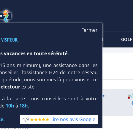
Fermer
 visiteur,
-CRITÈRES
MALDIVES
THALASSO
GOLF
s vacances en toute sérénité.
 (15 ans minimum), une assistance dans les
onseiller, l’assistance H24 de notre réseau
te quiétude, nous sommes là pour vous et ce
Selectour
existe.
Infos météo :
30 °C
236 mm
, à la carte... nos conseillers sont à votre
Équipement :
59
:
4 %
 de
10h
à
18h
.
Infos golfs :
1
Distance depuis l'hôtel : 16 km
e.
4,9
Lire nos avis Google
NOTRE AVIS