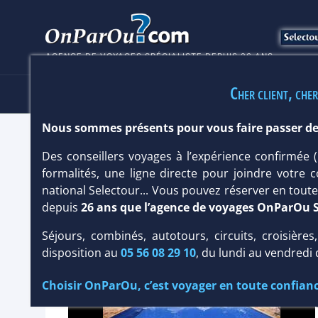
AGENCE DE VOYAGES SPÉCIALISTE DEPUIS 26 ANS
Cher client, cher
HÔTELS
SÉJOURS
MULTI
Nous sommes présents pour vous faire passer de
HÔTEL VILLAGE DU DIAMANT 2*
Des conseillers voyages à l’expérience confirmée
formalités, une ligne directe pour joindre votre c
Hôtel
Charme
national Selectour... Vous pouvez réserver en tou
depuis
26 ans que l’agence de voyages OnParOu 
Séjours, combinés, autotours, circuits, croisières
disposition au
05 56 08 29 10
, du lundi au vendredi
Choisir OnParOu, c’est voyager en toute confianc