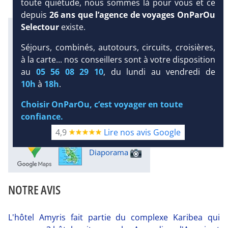
toute quiétude, nous sommes là pour vous et ce
depuis
26 ans que l’agence de voyages OnParOu
Selectour
existe.
Infos météo :
Séjours, combinés, autotours, circuits, croisières,
30 °C
236 mm
29 °C
à la carte... nos conseillers sont à votre disposition
Infos plages :
au
05 56 08 29 10
, du lundi au vendredi de
Dist.
Distance
:
Long.
Longueur
:
DEMANDE
10h
à
18h
.
150 m
500 m
D’INFORMATIONS
Équipement :
Choisir OnParOu, c’est voyager en toute
DEVIS /
106
Tx
:
13 %
Tx
:
23 %
confiance.
RÉSERVATION
Infos golfs :
1
Distance depuis l'hôtel : 16 km
4,9
Lire nos avis Google
Diaporama
NOTRE AVIS
L'hôtel Amyris fait partie du complexe Karibea qui