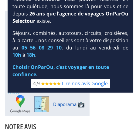
toute quiétude, nous sommes là pour vous et ce
depuis
26 ans que l’agence de voyages OnParOu
Infos météo :
Selectour
existe.
27 °C
14 mm
21 °C
Infos plages :
Séjours, combinés, autotours, circuits, croisières,
Dist.
Distance
:
Long.
à la carte... nos conseillers sont à votre disposition
Longueur
:
au
05 56 08 29 10
, du lundi au vendredi de
600 m
2 km
DEMANDE
10h
à
18h
.
D’INFORMATIONS
Équipement :
310
Tx
:
25 %
Tx
:
11 %
Choisir OnParOu, c’est voyager en toute
DEVIS /
16 km
confiance.
RÉSERVATION
Infos golfs :
4,9
Lire nos avis Google
13
dont le plus proche à 10 km de
l'hôtel
Diaporama
NOTRE AVIS