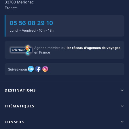
33700 Mérignac
France
05 56 08 29 10
Lundi - Vendredi · 10h - 18h
Agence membre du
1er réseau d’agences de voyages
en France
Suivez-nous
DESTINATIONS
Maldives
THÉMATIQUES
Seychelles
Tout inclus
Ile Maurice
CONSEILS
Clubs francophones