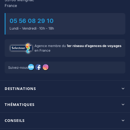
France
05 56 08 29 10
Lundi - Vendredi · 10h - 18h
Agence membre du
1er réseau d’agences de voyages
en France
Suivez-nous
DESTINATIONS
Maldives
THÉMATIQUES
Seychelles
Tout inclus
Ile Maurice
CONSEILS
Clubs francophones
Tanzanie/Zanzibar