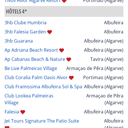
Tivoli Alvor Algarve Resort
Portimao (Algarve)
HÔTELS 4*
3hb Clube Humbria
Albufeira
3hb Falesia Garden
Albufeira
3hb Guarana
Albufeira (Algarve)
Ap Adriana Beach Resort
Albufeira (Algarve)
Ap Cabanas Beach & Nature
Tavira (Algarve)
Be Live Palmeiras Village
Armaçao de Pêra (Algarve)
Club Coralia Palm Oasis Alvor
Portimao (Algarve)
Club Framissima Albufeira Sol & Spa
Albufeira (Algarve)
Club Lookea Palmeiras
Armaçao de Pêra
Village
(Algarve)
Falesia
Albufeira (Algarve)
Jet Tours Signature The Patio Suite
Albufeira
(Algarve)