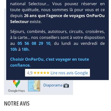
national Selectour... Vous pouvez réserver en
toute quiétude, nous sommes là pour vous et ce
Infos météo :
depuis
26 ans que l’agence de voyages OnParOu
27 °C
14 mm
21 °C
Selectour
existe.
Infos plages :
Dist.
Distance
:
Long.
Séjours, combinés, autotours, circuits, croisières,
Longueur
:
à la carte... nos conseillers sont à votre disposition
350 m
6 km
DEMANDE
au
05 56 08 29 10
, du lundi au vendredi de
D’INFORMATIONS
Équipement :
10h
à
18h
.
233
Tx
:
21 %
Tx
:
20 %
DEVIS /
6 km
Choisir OnParOu, c’est voyager en toute
RÉSERVATION
Infos golfs :
confiance.
20
dont le plus proche à 8 km de
4,9
Lire nos avis Google
l'hôtel
Diaporama
NOTRE AVIS