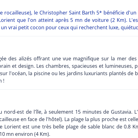
 rocailleuse), le Christopher Saint Barth 5* bénéficie d'un s
Lorient que l'on atteint après 5 mn de voiture (2 Km). L'es
un vrai petit cocon pour ceux qui recherchent luxe, quiétud
gée des alizés offrant une vue magnifique sur la mer des 
ain et design. Les chambres, spacieuses et lumineuses, p
ur l'océan, la piscine ou les jardins luxuriants plantés de b
 !
au nord-est de l'île, à seulement 15 minutes de Gustavia.
ailleuse en face de l'hôtel). La plage la plus proche est cell
de Lorient est une très belle plage de sable blanc de 0.8 K
: 10 mn environ (4 Km).