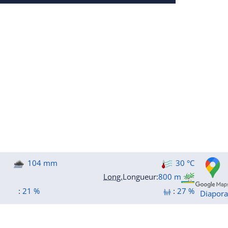
104 mm
30 °C
Long.
Longueur
:
800 m
:
21 %
:
27 %
Diapor