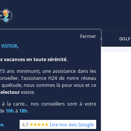
Fermer
-CRITÈRES
MALDIVES
THALASSO
GOLF
 visiteur,
s vacances en toute sérénité.
 (15 ans minimum), une assistance dans les
onseiller, l’assistance H24 de notre réseau
te quiétude, nous sommes là pour vous et ce
Selectour
existe.
, à la carte... nos conseillers sont à votre
 de
10h
à
18h
.
e.
4,9
Lire nos avis Google