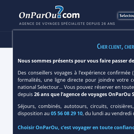
AGENCE DE VOYAGES SPÉCIALISTE DEPUIS 26 ANS
HÔTELS
SÉJOURS
MULTI
Cher client, cher
Nous sommes présents pour vous faire passer de
HÔTEL CHRISTOPHER 5*
Des conseillers voyages à l’expérience confirmée
Saint Barthélémy
/
Pointe Milou
formalités, une ligne directe pour joindre votre c
national Selectour... Vous pouvez réserver en tou
depuis
26 ans que l’agence de voyages OnParOu 
Séjours, combinés, autotours, circuits, croisières
disposition au
05 56 08 29 10
, du lundi au vendredi
Choisir OnParOu, c’est voyager en toute confianc