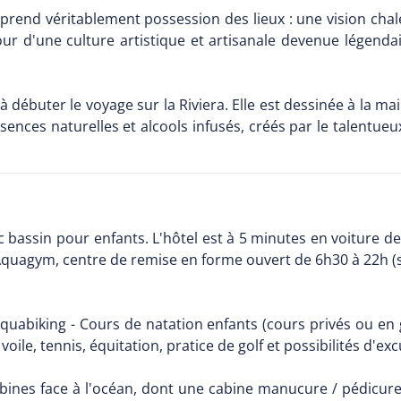
RA prend véritablement possession des lieux : une vision chal
our d'une culture artistique et artisanale devenue légendai
 à débuter le voyage sur la Riviera. Elle est dessinée à la mai
 essences naturelles et alcools infusés, créés par le talent
assin pour enfants. L'hôtel est à 5 minutes en voiture de 
Aquagym, centre de remise en forme ouvert de 6h30 à 22h (sal
 Aquabiking - Cours de natation enfants (cours privés ou en 
oile, tennis, équitation, pratice de golf et possibilités d'ex
abines face à l'océan, dont une cabine manucure / pédicur