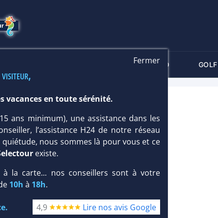
Fermer
-CRITÈRES
MALDIVES
THALASSO
GOLF
 visiteur,
s vacances en toute sérénité.
 (15 ans minimum), une assistance dans les
onseiller, l’assistance H24 de notre réseau
te quiétude, nous sommes là pour vous et ce
Selectour
existe.
, à la carte... nos conseillers sont à votre
 de
10h
à
18h
.
e.
4,9
Lire nos avis Google