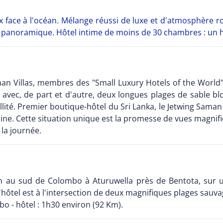
x face à l'océan. Mélange réussi de luxe et d'atmosphère r
e panoramique. Hôtel intime de moins de 30 chambres : un h
man Villas, membres des "Small Luxury Hotels of the World
avec, de part et d'autre, deux longues plages de sable bl
llité. Premier boutique-hôtel du Sri Lanka, le Jetwing Sama
rine. Cette situation unique est la promesse de vues magnifi
 la journée.
 Km au sud de Colombo à Aturuwella près de Bentota, su
L'hôtel est à l'intersection de deux magnifiques plages sauv
o - hôtel : 1h30 environ (92 Km).