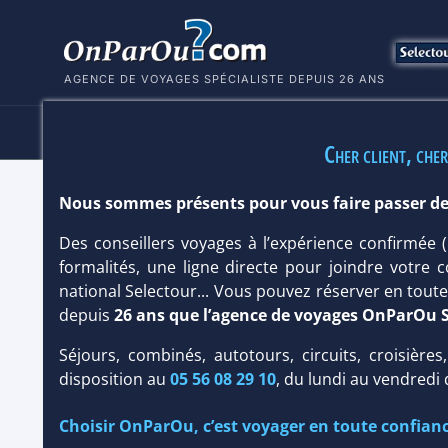
AGENCE DE VOYAGES SPÉCIALISTE DEPUIS 26 ANS
HÔTELS
SÉJOURS
MULTI
Cher client, cher
Nous sommes présents pour vous faire passer de
HÔTEL JETWING SAMAN VILLAS 5*
Des conseillers voyages à l’expérience confirmée
Sri Lanka
/
Bentota
formalités, une ligne directe pour joindre votre c
national Selectour... Vous pouvez réserver en tou
depuis
26 ans que l’agence de voyages OnParOu 
Séjours, combinés, autotours, circuits, croisières
disposition au
05 56 08 29 10
, du lundi au vendredi
Choisir OnParOu, c’est voyager en toute confianc