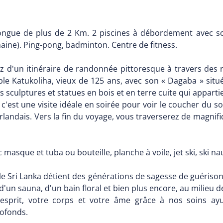
longue de plus de 2 Km. 2 piscines à débordement avec
maine). Ping-pong, badminton. Centre de fitness.
z d'un itinéraire de randonnée pittoresque à travers des 
ple Katukoliha, vieux de 125 ans, avec son « Dagaba » situ
 sculptures et statues en bois et en terre cuite qui appart
c'est une visite idéale en soirée pour voir le coucher du 
erlandais. Vers la fin du voyage, vous traverserez de magni
 masque et tuba ou bouteille, planche à voile, jet ski, ski n
 le Sri Lanka détient des générations de sagesse de guéri
'un sauna, d'un bain floral et bien plus encore, au milieu 
esprit, votre corps et votre âme grâce à nos soins ayu
rofonds.