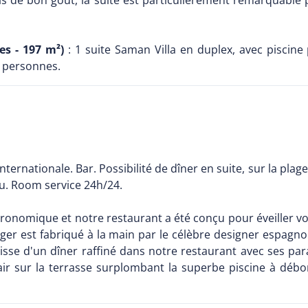
s de bon goût, la suite est particulièrement remarquable
es - 197 m²)
: 1 suite Saman Villa en duplex, avec piscine 
 2 personnes.
internationale. Bar. Possibilité de dîner en suite, sur la plag
nu. Room service 24h/24.
stronomique et notre restaurant a été conçu pour éveiller v
nger est fabriqué à la main par le célèbre designer espagno
agisse d'un dîner raffiné dans notre restaurant avec ses p
 air sur la terrasse surplombant la superbe piscine à dé