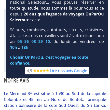
national Selectour... Vous pouvez réserver en
toute quiétude, nous sommes là pour vous et ce
Infos météo :
depuis
26 ans que l’agence de voyages OnParOu
29 °C
270 mm
27 °C
Selectour
existe.
Infos plages :
Séjours, combinés, autotours, circuits, croisières,
Dist.
Distance
:
Long.
DEMANDE
à la carte... nos conseillers sont à votre disposition
D’INFORMATIONS
Longueur
:
< 100 m
13 km
au
05 56 08 29 10
, du lundi au vendredi de
DEVIS /
Équipement :
10h
à
18h
.
RÉSERVATION
81
Tx
:
29 %
Tx
:
23 %
Choisir OnParOu, c’est voyager en toute
Diaporama
confiance.
4,9
Lire nos avis Google
NOTRE AVIS
Le Mermaid 3* est situé à 1h30 au Sud de la capitale
Colombo et 45 mn au Nord de Bentota, principale
station balnéaire de la côte Sud Ouest du Sri LanKa.