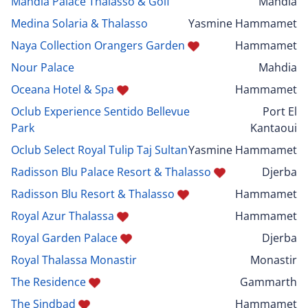
Mahdia Palace Thalasso & Golf
Mahdia
Medina Solaria & Thalasso
Yasmine Hammamet
Naya Collection Orangers Garden
Hammamet
Nour Palace
Mahdia
Oceana Hotel & Spa
Hammamet
Oclub Experience Sentido Bellevue
Port El
Park
Kantaoui
Oclub Select Royal Tulip Taj Sultan
Yasmine Hammamet
Radisson Blu Palace Resort & Thalasso
Djerba
Radisson Blu Resort & Thalasso
Hammamet
Royal Azur Thalassa
Hammamet
Royal Garden Palace
Djerba
Royal Thalassa Monastir
Monastir
The Residence
Gammarth
The Sindbad
Hammamet