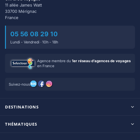
11 allée James Watt
33700 Mérignac
France
05 56 08 29 10
Lundi - Vendredi · 10h - 18h
Agence membre du
1er réseau d’agences de voyages
en France
Suivez-nous
DESTINATIONS
Maldives
THÉMATIQUES
Seychelles
Tout inclus
Ile Maurice