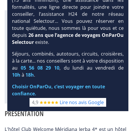
formalités, une ligne directe pour joindre votre
conseiller, l’assistance H24 de notre réseau
Infos météo :
national Selectour... Vous pouvez réserver en
30 °C
20 mm
24 °C
toute quiétude, nous sommes là pour vous et ce
Infos plages :
depuis
26 ans que l’agence de voyages OnParOu
Dist.
Distance
:
Long.
Longueur
:
Selectour
existe.
< 100 m
4 km
DEMANDE
Équipement :
D’INFORMATIONS
Séjours, combinés, autotours, circuits, croisières,
457
Tx
:
54 %
Tx
:
75 %
à la carte... nos conseillers sont à votre disposition
Infos golfs :
DEVIS /
au
05 56 08 29 10
, du lundi au vendredi de
1
Distance depuis l'hôtel : 4 km
RÉSERVATION
10h
à
18h
.
Choisir OnParOu, c’est voyager en toute
confiance.
Diaporama
4,9
Lire nos avis Google
PRÉSENTATION
L'hôtel Club Welcome Méridiana Jerba 4* est un hôtel