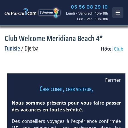
05 56 08 29 10
Lundi - Vendredi · 10h-18h
Lun - Ven · 10h-18h
Club Welcome Meridiana Beach 4*
Tunisie
/
Djerba
Hôtel
Club
Fermer
Cher client, cher visiteur,
Nous sommes présents pour vous faire passer
des vacances en toute sérénité.
Des conseillers voyages à l’expérience confirmée
(15 ans minimum), une assistance dans les