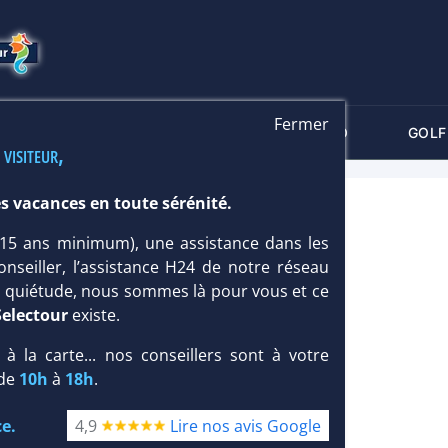
Fermer
-CRITÈRES
MALDIVES
THALASSO
GOLF
 visiteur,
s vacances en toute sérénité.
OSTAR ROYAL EL MANSOUR 5*
 (15 ans minimum), une assistance dans les
onseiller, l’assistance H24 de notre réseau
te quiétude, nous sommes là pour vous et ce
Selectour
existe.
, à la carte... nos conseillers sont à votre
 de
10h
à
18h
.
e.
4,9
Lire nos avis Google