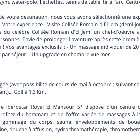
m, water-polo, fléchettes, tennis de table, tir à l'arc. Centr
e votre destination, nous vous avons sélectionné une exp
. Votre expérience : Visite Colisée Romain d'El Jem (demi-j
 du célèbre Colisée Romain d'El Jem, un chef-d'oeuvre ar
ersonnes. Envie de prolonger l'aventure après cette premiè
 ! Vos avantages exclusifs : - Un massage individuel de 2
 par séjour. - Un upgrade en chambre vue mer.
gée (avec possibilité de cours de mai à octobre ; suivant con
t)... Golf à 1.3 Km.
re Iberostar Royal El Mansour 5* dispose d'un centre d
rofiter du hammam et de l'offre variée de massages à la 
 gommage du corps, sauna, enveloppements de boues 
ine, douche à affusion, hydrochromathérapie, chromotherm