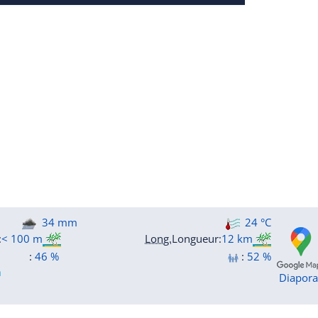
34 mm
24 °C
:
< 100 m
Long.
Longueur
:
12 km
:
46 %
:
52 %
m
Diapor