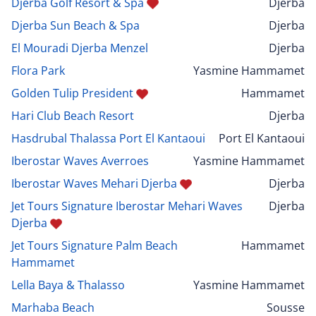
Djerba Golf Resort & Spa
Djerba
Djerba Sun Beach & Spa
Djerba
El Mouradi Djerba Menzel
Djerba
Flora Park
Yasmine Hammamet
Golden Tulip President
Hammamet
Hari Club Beach Resort
Djerba
Hasdrubal Thalassa Port El Kantaoui
Port El Kantaoui
Iberostar Waves Averroes
Yasmine Hammamet
Iberostar Waves Mehari Djerba
Djerba
Jet Tours Signature Iberostar Mehari Waves
Djerba
Djerba
Jet Tours Signature Palm Beach
Hammamet
Hammamet
Lella Baya & Thalasso
Yasmine Hammamet
Marhaba Beach
Sousse