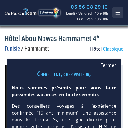
05 56 08 29 10
Lundi - Vendredi · 10h-18h
Lun - Ven · 10h-18h
Hôtel Abou Nawas Hammamet 4*
Tunisie
/
Hammamet
Hôtel
Classique
Fermer
Infos météo :
Cher client, cher visiteur,
26 °C
40 mm
24 °C
Nous sommes présents pour vous faire
Infos plages :
passer des vacances en toute sérénité.
Dist.
Long.
Distance
:
Longueur
:
Des conseillers voyages à l’expérience
< 100 m
5.3 km
confirmée (15 ans minimum), une assistance
Équipement :
dans les formalités, une ligne directe pour
222
Tx
:
25 %
joindre votre conseiller, l’assistance H24 de
Tx
:
25 %