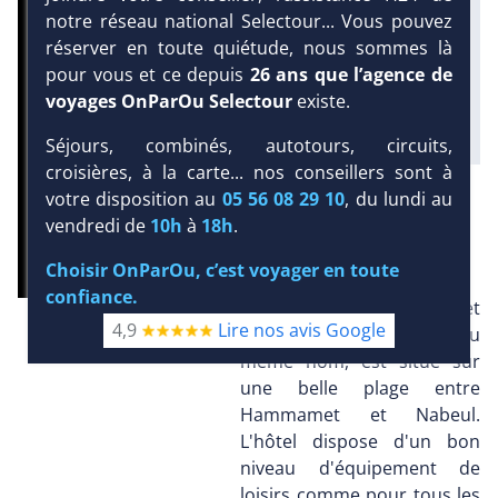
notre réseau national Selectour... Vous pouvez
Infos golfs :
réserver en toute quiétude, nous sommes là
2
dont le plus proche à 13
pour vous et ce depuis
26 ans que l’agence de
km de l'hôtel
voyages OnParOu Selectour
existe.
Séjours, combinés, autotours, circuits,
croisières, à la carte... nos conseillers sont à
DEMANDE D’INFORMATIONS
votre disposition au
05 56 08 29 10
, du lundi au
vendredi de
10h
à
18h
.
PRÉSENTATION
Choisir OnParOu, c’est voyager en toute
confiance.
L'Abou Nawas d'Hammamet
4,9
Lire nos avis Google
de la chaîne hôtellière du
même nom, est situé sur
une belle plage entre
Hammamet et Nabeul.
L'hôtel dispose d'un bon
niveau d'équipement de
loisirs comme pour tous les