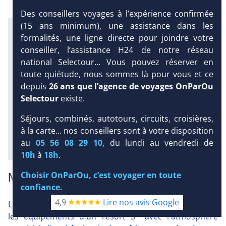
Des conseillers voyages à l’expérience confirmée
(15 ans minimum), une assistance dans les
Infos météo :
formalités, une ligne directe pour joindre votre
29 °C
2 mm
23 °C
conseiller, l’assistance H24 de notre réseau
Infos plages :
national Selectour... Vous pouvez réserver en
Dist.
Distance
:
Long.
Longueur
:
DEMANDE
900 m
430 m
toute quiétude, nous sommes là pour vous et ce
D’INFORMATIONS
Équipement :
depuis
26 ans que l’agence de voyages OnParOu
329
Tx
:
46 %
Tx
:
50 %
Selectour
existe.
DEVIS /
Infos golfs :
RÉSERVATION
Séjours, combinés, autotours, circuits, croisières,
1
Distance depuis l'hôtel : 31 km
à la carte... nos conseillers sont à votre disposition
Diaporama
au
05 56 08 29 10
, du lundi au vendredi de
10h
à
18h
.
NOTRE AVIS
Choisir OnParOu, c’est voyager en toute
confiance.
4,9
Lire nos avis Google
Le Gran Castillo Tagoro 5* allie avec brio le confort et
les équipements d'un resort 5* avec l'atmosphère