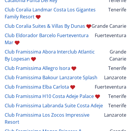
Catalonia Punta Del Rey
Tenerife
Club Coralia Landmar Costa Los Gigantes
Tenerife
Family Resort
Club Coralia Suites & Villas By Dunas
Grande Canarie
Club Eldorador Barcelo Fuerteventura
Fuerteventura
Mar
Club Framissima Abora Interclub Atlantic
Grande
By Lopesan
Canarie
Club Framissima Allegro Isora
Tenerife
Club Framissima Bakour Lanzarote Splash
Lanzarote
Club Framissima Elba Carlota
Fuerteventura
Club Framissima H10 Costa Adeje Palace
Tenerife
Club Framissima Labranda Suite Costa Adeje
Tenerife
Club Framissima Los Zocos Impressive
Lanzarote
Resort