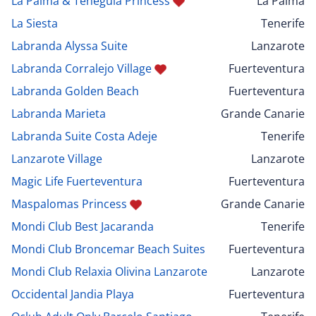
La Palma & Teneguia Princess
La Palma
La Siesta
Tenerife
Labranda Alyssa Suite
Lanzarote
Labranda Corralejo Village
Fuerteventura
Labranda Golden Beach
Fuerteventura
Labranda Marieta
Grande Canarie
Labranda Suite Costa Adeje
Tenerife
Lanzarote Village
Lanzarote
Magic Life Fuerteventura
Fuerteventura
Maspalomas Princess
Grande Canarie
Mondi Club Best Jacaranda
Tenerife
Mondi Club Broncemar Beach Suites
Fuerteventura
Mondi Club Relaxia Olivina Lanzarote
Lanzarote
Occidental Jandia Playa
Fuerteventura