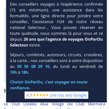
Des conseillers voyages à l’expérience confirmée
(15 ans minimum), une assistance dans les
Infos météo :
formalités, une ligne directe pour joindre votre
30 °C
2 mm
22 °C
conseiller, l’assistance H24 de notre réseau
Infos plages :
national Selectour... Vous pouvez réserver en
Dist.
Distance
:
Long.
toute quiétude, nous sommes là pour vous et ce
Longueur
:
DEMANDE
500 m
depuis
26 ans que l’agence de voyages OnParOu
1.3 km
D’INFORMATIONS
Selectour
existe.
Équipement :
DEVIS /
244
Tx
:
50 %
Tx
:
84 %
Séjours, combinés, autotours, circuits, croisières,
RÉSERVATION
Infos golfs :
à la carte... nos conseillers sont à votre disposition
1
Distance depuis l'hôtel : 3 km
au
05 56 08 29 10
, du lundi au vendredi de
10h
à
18h
.
Diaporama
Choisir OnParOu, c’est voyager en toute
confiance.
NOTRE AVIS
4,9
Lire nos avis Google
Le Club Lookéa Alua Village (ex Club Marmara