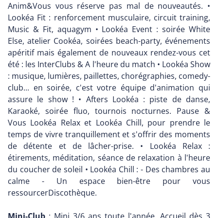
Anim&Vous vous réserve pas mal de nouveautés. •
Lookéa Fit : renforcement musculaire, circuit training,
Music & Fit, aquagym • Lookéa Event : soirée White
Else, atelier Cookéa, soirées beach-party, événements
apéritif mais également de nouveaux rendez-vous cet
été : les InterClubs & A l'heure du match • Lookéa Show
: musique, lumières, paillettes, chorégraphies, comedy-
club... en soirée, c'est votre équipe d'animation qui
assure le show ! • Afters Lookéa : piste de danse,
Karaoké, soirée fluo, tournois nocturnes. Pause &
Vous Lookéa Relax et Lookéa Chill, pour prendre le
temps de vivre tranquillement et s'offrir des moments
de détente et de lâcher-prise. • Lookéa Relax :
étirements, méditation, séance de relaxation à l'heure
du coucher de soleil • Lookéa Chill : - Des chambres au
calme - Un espace bien-être pour vous
ressourcerDiscothèque.
Mini-Club
: Mini 3/6 ans toute l'année. Accueil dès 3