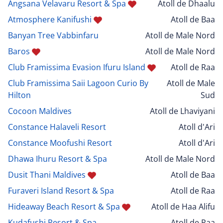
Angsana Velavaru Resort & Spa
Atoll de Dhaalu
Atmosphere Kanifushi
Atoll de Baa
Banyan Tree Vabbinfaru
Atoll de Male Nord
Baros
Atoll de Male Nord
Club Framissima Evasion Ifuru Island
Atoll de Raa
Club Framissima Saii Lagoon Curio By
Atoll de Male
Hilton
Sud
Cocoon Maldives
Atoll de Lhaviyani
Constance Halaveli Resort
Atoll d'Ari
Constance Moofushi Resort
Atoll d'Ari
Dhawa Ihuru Resort & Spa
Atoll de Male Nord
Dusit Thani Maldives
Atoll de Baa
Furaveri Island Resort & Spa
Atoll de Raa
Hideaway Beach Resort & Spa
Atoll de Haa Alifu
Kudafushi Resort & Spa
Atoll de Raa