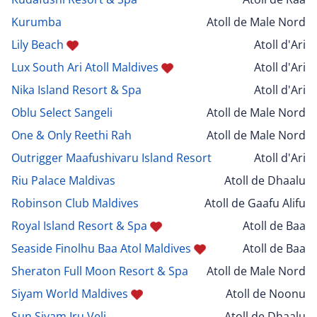
Kurumba
Atoll de Male Nord
Lily Beach
Atoll d'Ari
Lux South Ari Atoll Maldives
Atoll d'Ari
Nika Island Resort & Spa
Atoll d'Ari
Oblu Select Sangeli
Atoll de Male Nord
One & Only Reethi Rah
Atoll de Male Nord
Outrigger Maafushivaru Island Resort
Atoll d'Ari
Riu Palace Maldivas
Atoll de Dhaalu
Robinson Club Maldives
Atoll de Gaafu Alifu
Royal Island Resort & Spa
Atoll de Baa
Seaside Finolhu Baa Atol Maldives
Atoll de Baa
Sheraton Full Moon Resort & Spa
Atoll de Male Nord
Siyam World Maldives
Atoll de Noonu
Sun Siyam Iru Veli
Atoll de Dhaalu