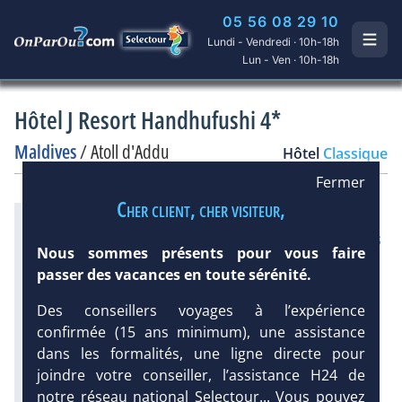
05 56 08 29 10
Lundi - Vendredi · 10h-18h
Lun - Ven · 10h-18h
Hôtel J Resort Handhufushi 4*
Maldives
/
Atoll d'Addu
Hôtel
Classique
Fermer
Cher client, cher visiteur,
Infos météo :
DEMANDE
D’INFORMATIONS
29 °C
160 mm
29 °C
Nous sommes présents pour vous faire
Infos plages :
passer des vacances en toute sérénité.
Dist.
Long.
Esp.
Distance
:
Longueur
:
Espace
:
Des conseillers voyages à l’expérience
< 100 m
confirmée (15 ans minimum), une assistance
15 km
50 m
dans les formalités, une ligne directe pour
Équipement :
joindre votre conseiller, l’assistance H24 de
300
Tx
:
29 %
Tx
:
27 %
notre réseau national Selectour... Vous pouvez