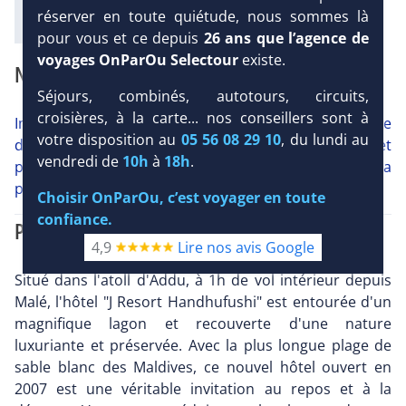
réserver en toute quiétude, nous sommes là
pour vous et ce depuis
26 ans que l’agence de
voyages OnParOu Selectour
existe.
NOTRE AVIS
Séjours, combinés, autotours, circuits,
croisières, à la carte... nos conseillers sont à
Important : phénomène naturel rend la baignade
votre disposition au
05 56 08 29 10
, du lundi au
difficile sur l'île : absence de lagon d'un côté et
vendredi de
10h
à
18h
.
présence d'algues de l'autre ce qui explique la
présence de pas moins de 3 piscines sur l'île.
Choisir OnParOu, c’est voyager en toute
confiance.
PRÉSENTATION
4,9
Lire nos avis Google
Situé dans l'atoll d'Addu, à 1h de vol intérieur depuis
Malé, l'hôtel "J Resort Handhufushi" est entourée d'un
magnifique lagon et recouverte d'une nature
luxuriante et préservée. Avec la plus longue plage de
sable blanc des Maldives, ce nouvel hôtel ouvert en
2007 est une véritable invitation au repos et à la