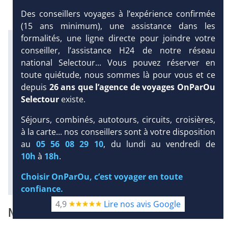
Des conseillers voyages à l’expérience confirmée
(15 ans minimum), une assistance dans les
formalités, une ligne directe pour joindre votre
Infos météo :
conseiller, l’assistance H24 de notre réseau
29 °C
160 mm
29 °C
national Selectour... Vous pouvez réserver en
Infos plages :
toute quiétude, nous sommes là pour vous et ce
Dist.
Long.
Esp.
Distance
:
depuis
26 ans que l’agence de voyages OnParOu
Longueur
:
Espace
:
< 100 m
Selectour
existe.
840 m
16 m
DEMANDE
D’INFORMATIONS
Séjours, combinés, autotours, circuits, croisières,
Équipement :
à la carte... nos conseillers sont à votre disposition
78
Tx
:
42 %
Tx
:
14 %
Snorkeling :
Excursions :
au
05 56 08 29 10
, du lundi au vendredi de
Détails
Détails
10h
à
18h
.
Diaporama
Choisir OnParOu, c’est voyager en toute
confiance.
4,9
Lire nos avis Google
NOTRE AVIS