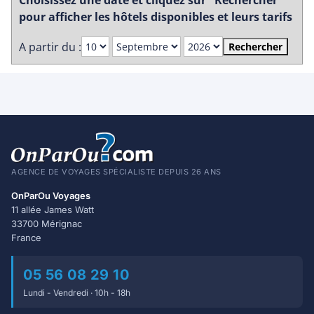
Choisissez une date et cliquez sur "Rechercher"
pour afficher les hôtels disponibles et leurs tarifs
A partir du :
Rechercher
AGENCE DE VOYAGES SPÉCIALISTE DEPUIS 26 ANS
OnParOu Voyages
11 allée James Watt
33700 Mérignac
France
05 56 08 29 10
Lundi - Vendredi · 10h - 18h