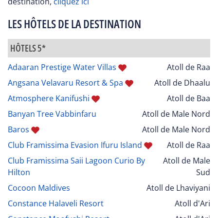
destination,
cliquez ici
LES HÔTELS DE LA DESTINATION
HÔTELS 5*
Adaaran Prestige Water Villas
Atoll de Raa
Angsana Velavaru Resort & Spa
Atoll de Dhaalu
Atmosphere Kanifushi
Atoll de Baa
Banyan Tree Vabbinfaru
Atoll de Male Nord
Baros
Atoll de Male Nord
Club Framissima Evasion Ifuru Island
Atoll de Raa
Club Framissima Saii Lagoon Curio By
Atoll de Male
Hilton
Sud
Cocoon Maldives
Atoll de Lhaviyani
Constance Halaveli Resort
Atoll d'Ari