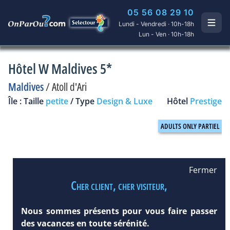
05 56 08 29 10
Lundi - Vendredi · 10h-18h
Lun - Ven · 10h-18h
Hôtel W Maldives 5*
Maldives
/
Atoll d'Ari
Île : Taille
petite
/ Type
Design & Luxe
Hôtel
Prestige
Fermer
Cher client, cher visiteur,
Nous sommes présents pour vous faire passer
des vacances en toute sérénité.