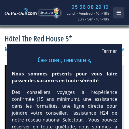
05 56 08 29 10
Lundi - Vendredi · 10h-18h
Lun - Ven · 10h-18h
Hôtel The Red House 5*
Maroc
/
Marrakech
Hôtel
Charme
/
Prestige
Fermer
Cher client, cher visiteur,
Infos météo :
Nous sommes présents pour vous faire
32 °C
6 mm
passer des vacances en toute sérénité.
Équipement :
8
Tx
:
4 %
Tx
:
5 %
Des conseillers voyages à l’expérience
Infos golfs :
confirmée (15 ans minimum), une assistance
4
dont le plus proche à 7
dans les formalités, une ligne directe pour
km de l'hôtel
joindre votre conseiller, l’assistance H24 de
notre réseau national Selectour... Vous pouvez
réserver en toute quiétude, nous sommes là