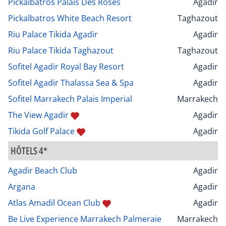
Pickalbatros Palais Des Roses
Agadir
Pickalbatros White Beach Resort
Taghazout
Riu Palace Tikida Agadir
Agadir
Riu Palace Tikida Taghazout
Taghazout
Sofitel Agadir Royal Bay Resort
Agadir
Sofitel Agadir Thalassa Sea & Spa
Agadir
Sofitel Marrakech Palais Imperial
Marrakech
The View Agadir
Agadir
Tikida Golf Palace
Agadir
HÔTELS 4*
Agadir Beach Club
Agadir
Argana
Agadir
Atlas Amadil Ocean Club
Agadir
Be Live Experience Marrakech Palmeraie
Marrakech