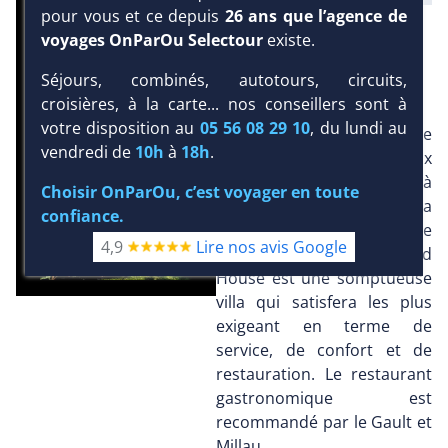
pour vous et ce depuis
26 ans que l’agence de
DEMANDE D’INFORMATIONS
voyages OnParOu Selectour
existe.
PRÉSENTATION
Séjours, combinés, autotours, circuits,
croisières, à la carte... nos conseillers sont à
votre disposition au
05 56 08 29 10
, du lundi au
Situé dans le quartier de
vendredi de
10h
à
18h
.
l'hivernage, face aux
remparts de Marrakech à
Choisir OnParOu, c’est voyager en toute
100 mètres de la Mamounia
confiance.
et 15 mn à pied de la place
4,9
Lire nos avis Google
Jemaa el Fna, l'hôtel The Red
House est une somptueuse
villa qui satisfera les plus
exigeant en terme de
service, de confort et de
restauration. Le restaurant
gastronomique est
recommandé par le Gault et
Millau.