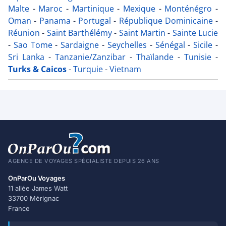
Malte
-
Maroc
-
Martinique
-
Mexique
-
Monténégro
-
Oman
-
Panama
-
Portugal
-
République Dominicaine
-
Réunion
-
Saint Barthélémy
-
Saint Martin
-
Sainte Lucie
-
Sao Tome
-
Sardaigne
-
Seychelles
-
Sénégal
-
Sicile
-
Sri Lanka
-
Tanzanie/Zanzibar
-
Thaïlande
-
Tunisie
-
Turks & Caicos
-
Turquie
-
Vietnam
AGENCE DE VOYAGES SPÉCIALISTE DEPUIS 26 ANS
OnParOu Voyages
11 allée James Watt
33700 Mérignac
France