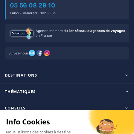
05 56 08 29 10
Lundi - Vendredi · 10h - 18h
Agence membre du
1er réseau d’agences de voyages
en France
Suivez-nous
DESTINATIONS
Maldives
THÉMATIQUES
Seychelles
Tout inclus
Ile Maurice
CONSEILS
Clubs francophones
Tanzanie/Zanzibar
Le blog d’OnParOu
Adultes uniquement
VOYAGER
République Dominicaine
Guide Maldives
Luxe