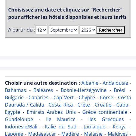
Choisissez une date et cliquez sur "Rechercher"
pour afficher les hôtels disponibles et leurs tarifs
A partir du :
Rechercher
Choisir une autre destination :
Albanie
-
Andalousie
-
Bahamas
-
Baléares
-
Bosnie-Herzégovine
-
Brésil
-
Bulgarie
-
Canaries
-
Cap Vert
-
Chypre
-
Corse
-
Costa
Daurada / Calida
-
Costa Rica
-
Crète
-
Croatie
-
Cuba
-
Egypte
-
Emirats Arabes Unis
-
Grèce continentale
-
Guadeloupe
-
Ile Maurice
-
Iles Grecques
-
Indonésie/Bali
-
Italie du Sud
-
Jamaïque
-
Kenya
-
Laponie
-
Madagascar
-
Madère
-
Malaisie
-
Maldives
-