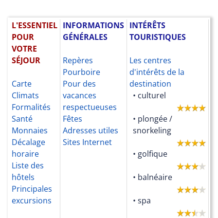
L'ESSENTIEL
INFORMATIONS
INTÉRÊTS
L
POUR
GÉNÉRALES
TOURISTIQUES
D
VOTRE
P
SÉJOUR
Repères
Les centres
Pourboire
d'intérêts de la
T
Carte
Pour des
destination
d
Climats
vacances
• culturel
N
Formalités
respectueuses
p
Santé
Fêtes
• plongée /
h
Monnaies
Adresses utiles
snorkeling
P
Décalage
Sites Internet
l'
horaire
• golfique
P
Liste des
l'
hôtels
• balnéaire
F
Principales
L
excursions
• spa
p
C