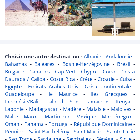
Choisir une autre destination :
Albanie
-
Andalousie
-
Bahamas
-
Baléares
-
Bosnie-Herzégovine
-
Brésil
-
Bulgarie
-
Canaries
-
Cap Vert
-
Chypre
-
Corse
-
Costa
Daurada / Calida
-
Costa Rica
-
Crète
-
Croatie
-
Cuba
-
Egypte
-
Emirats Arabes Unis
-
Grèce continentale
-
Guadeloupe
-
Ile Maurice
-
Iles Grecques
-
Indonésie/Bali
-
Italie du Sud
-
Jamaïque
-
Kenya
-
Laponie
-
Madagascar
-
Madère
-
Malaisie
-
Maldives
-
Malte
-
Maroc
-
Martinique
-
Mexique
-
Monténégro
-
Oman
-
Panama
-
Portugal
-
République Dominicaine
-
Réunion
-
Saint Barthélémy
-
Saint Martin
-
Sainte Lucie
-
Sao Tome
-
Sardaigne
-
Seychelles
-
Sénégal
-
Sicile
-