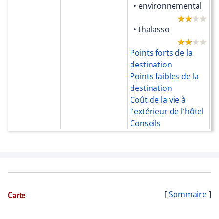
• environnemental
P
fo
• thalasso
P
c
Points forts de la
L
destination
Points faibles de la
destination
Coût de la vie à
l'extérieur de l'hôtel
Conseils
Carte
[
Sommaire
]