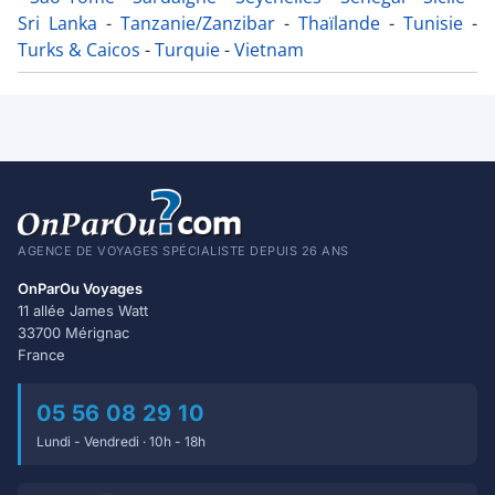
Sri Lanka
-
Tanzanie/Zanzibar
-
Thaïlande
-
Tunisie
-
Turks & Caicos
-
Turquie
-
Vietnam
AGENCE DE VOYAGES SPÉCIALISTE DEPUIS 26 ANS
OnParOu Voyages
11 allée James Watt
33700 Mérignac
France
05 56 08 29 10
Lundi - Vendredi · 10h - 18h