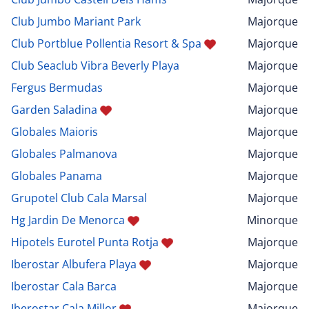
Club Jumbo Mariant Park
Majorque
Club Portblue Pollentia Resort & Spa
Majorque
Club Seaclub Vibra Beverly Playa
Majorque
Fergus Bermudas
Majorque
Garden Saladina
Majorque
Globales Maioris
Majorque
Globales Palmanova
Majorque
Globales Panama
Majorque
Grupotel Club Cala Marsal
Majorque
Hg Jardin De Menorca
Minorque
Hipotels Eurotel Punta Rotja
Majorque
Iberostar Albufera Playa
Majorque
Iberostar Cala Barca
Majorque
Iberostar Cala Millor
Majorque