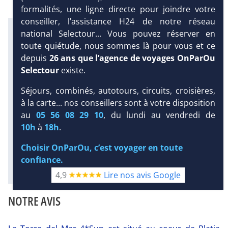
formalités, une ligne directe pour joindre votre
conseiller, l’assistance H24 de notre réseau
Infos météo :
national Selectour... Vous pouvez réserver en
27 °C
63 mm
23 °C
toute quiétude, nous sommes là pour vous et ce
Infos plages :
depuis
26 ans que l’agence de voyages OnParOu
Dist.
Distance
:
Long.
Selectour
existe.
Longueur
:
200 m
DEMANDE
2.6 km
Séjours, combinés, autotours, circuits, croisières,
D’INFORMATIONS
Équipement :
à la carte... nos conseillers sont à votre disposition
217
Tx
:
29 %
Tx
:
14 %
DEVIS /
au
05 56 08 29 10
, du lundi au vendredi de
2.2 km
RÉSERVATION
10h
à
18h
.
Infos golfs :
1
Distance depuis l'hôtel : 13 km
Choisir OnParOu, c’est voyager en toute
confiance.
Diaporama
4,9
Lire nos avis Google
NOTRE AVIS