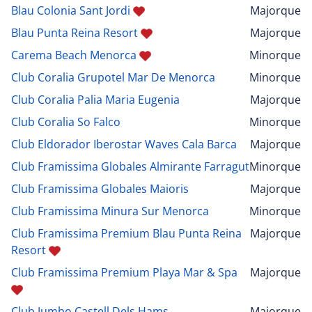
Blau Colonia Sant Jordi
Majorque
Blau Punta Reina Resort
Majorque
Carema Beach Menorca
Minorque
Club Coralia Grupotel Mar De Menorca
Minorque
Club Coralia Palia Maria Eugenia
Majorque
Club Coralia So Falco
Minorque
Club Eldorador Iberostar Waves Cala Barca
Majorque
Club Framissima Globales Almirante Farragut
Minorque
Club Framissima Globales Maioris
Majorque
Club Framissima Minura Sur Menorca
Minorque
Club Framissima Premium Blau Punta Reina
Majorque
Resort
Club Framissima Premium Playa Mar & Spa
Majorque
Club Jumbo Castell Dels Hams
Majorque