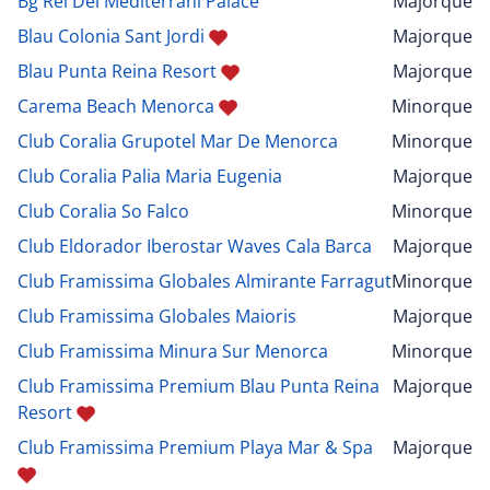
Bg Rei Del Mediterrani Palace
Majorque
Blau Colonia Sant Jordi
Majorque
Blau Punta Reina Resort
Majorque
Carema Beach Menorca
Minorque
Club Coralia Grupotel Mar De Menorca
Minorque
Club Coralia Palia Maria Eugenia
Majorque
Club Coralia So Falco
Minorque
Club Eldorador Iberostar Waves Cala Barca
Majorque
Club Framissima Globales Almirante Farragut
Minorque
Club Framissima Globales Maioris
Majorque
Club Framissima Minura Sur Menorca
Minorque
Club Framissima Premium Blau Punta Reina
Majorque
Resort
Club Framissima Premium Playa Mar & Spa
Majorque