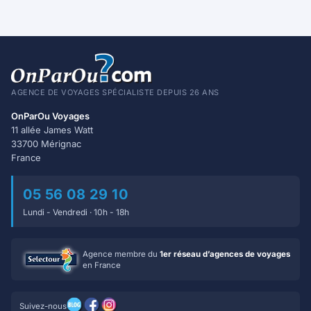
AGENCE DE VOYAGES SPÉCIALISTE DEPUIS 26 ANS
OnParOu Voyages
11 allée James Watt
33700 Mérignac
France
05 56 08 29 10
Lundi - Vendredi · 10h - 18h
Agence membre du
1er réseau d’agences de voyages
en France
Suivez-nous