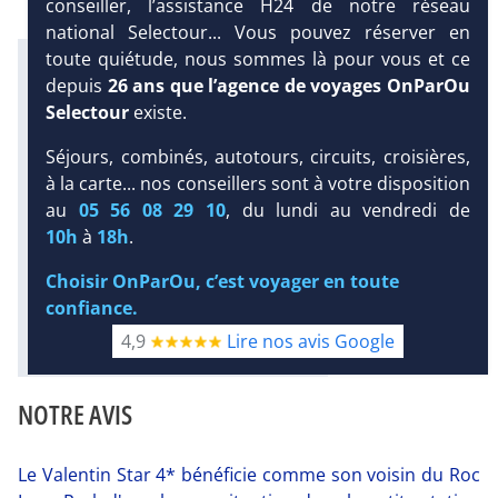
conseiller, l’assistance H24 de notre réseau
national Selectour... Vous pouvez réserver en
toute quiétude, nous sommes là pour vous et ce
Infos météo :
depuis
26 ans que l’agence de voyages OnParOu
27 °C
63 mm
23 °C
Selectour
existe.
Infos plages :
Dist.
Distance
:
Long.
Longueur
:
Séjours, combinés, autotours, circuits, croisières,
500 m
130 m
DEMANDE
à la carte... nos conseillers sont à votre disposition
D’INFORMATIONS
Équipement :
au
05 56 08 29 10
, du lundi au vendredi de
210
Tx
:
8 %
Tx
:
9 %
DEVIS /
10h
à
18h
.
700 m
RÉSERVATION
Infos golfs :
Choisir OnParOu, c’est voyager en toute
1
Distance depuis l'hôtel : 49 km
confiance.
Diaporama
4,9
Lire nos avis Google
NOTRE AVIS
Le Valentin Star 4* bénéficie comme son voisin du Roc