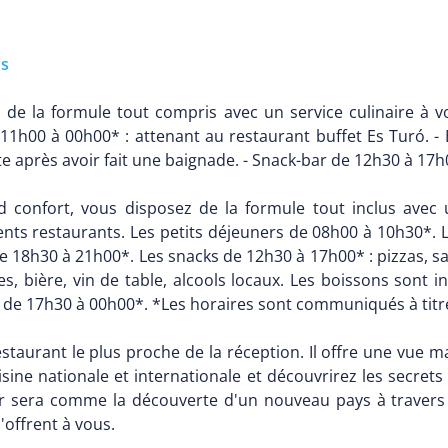
us
 de la formule tout compris avec un service culinaire à vo
11h00 à 00h00* : attenant au restaurant buffet Es Turó. - 
e après avoir fait une baignade. - Snack-bar de 12h30 à 17h
 confort, vous disposez de la formule tout inclus avec u
ents restaurants. Les petits déjeuners de 08h00 à 10h30*. 
 18h30 à 21h00*. Les snacks de 12h30 à 17h00* : pizzas, sa
s, bière, vin de table, alcools locaux. Les boissons sont 
 de 17h30 à 00h00*. *Les horaires sont communiqués à titre 
estaurant le plus proche de la réception. Il offre une vue
isine nationale et internationale et découvrirez les secret
r sera comme la découverte d'un nouveau pays à travers
'offrent à vous.