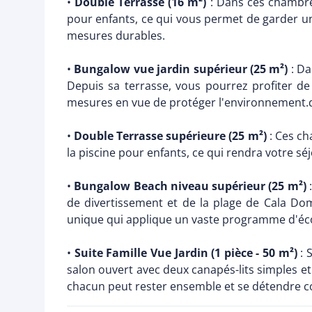
•
Double Terrasse (16 m²)
: Dans ces chambres
pour enfants, ce qui vous permet de garder un
mesures durables.
•
Bungalow vue jardin supérieur (25 m²)
: Da
Depuis sa terrasse, vous pourrez profiter de
mesures en vue de protéger l'environnement.
•
Double Terrasse supérieure (25 m²)
: Ces ch
la piscine pour enfants, ce qui rendra votre s
•
Bungalow Beach niveau supérieur (25 m²)
:
de divertissement et de la plage de Cala Dom
unique qui applique un vaste programme d'éco
•
Suite Famille Vue Jardin (1 pièce - 50 m²)
: 
salon ouvert avec deux canapés-lits simples et 
chacun peut rester ensemble et se détendre 