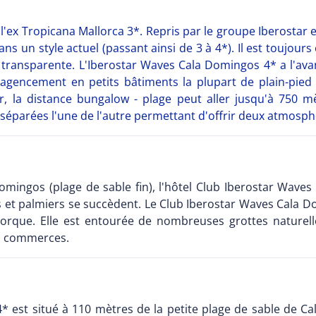
'ex Tropicana Mallorca 3*. Repris par le groupe Iberostar 
 un style actuel (passant ainsi de 3 à 4*). Il est toujours 
t transparente. L'Iberostar Waves Cala Domingos 4* a l'av
n agencement en petits bâtiments la plupart de plain-pie
ur, la distance bungalow - plage peut aller jusqu'à 750 m
séparées l'une de l'autre permettant d'offrir deux atmosphè
omingos (plage de sable fin), l'hôtel Club Iberostar Wave
ers et palmiers se succèdent. Le Club Iberostar Waves Cala 
jorque. Elle est entourée de nombreuses grottes nature
s commerces.
* est situé à 110 mètres de la petite plage de sable de Ca