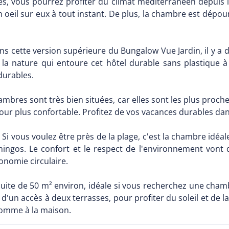
, vous pourrez profiter du climat méditerranéen depuis la t
 oeil sur eux à tout instant. De plus, la chambre est dépou
ns cette version supérieure du Bungalow Vue Jardin, il y a
 la nature qui entoure cet hôtel durable sans plastique 
durables.
ambres sont très bien situées, car elles sont les plus proche
éjour plus confortable. Profitez de vos vacances durables da
 Si vous voulez être près de la plage, c'est la chambre idé
ingos. Le confort et le respect de l'environnement vont 
nomie circulaire.
Suite de 50 m² environ, idéale si vous recherchez une chamb
d'un accès à deux terrasses, pour profiter du soleil et de la 
comme à la maison.