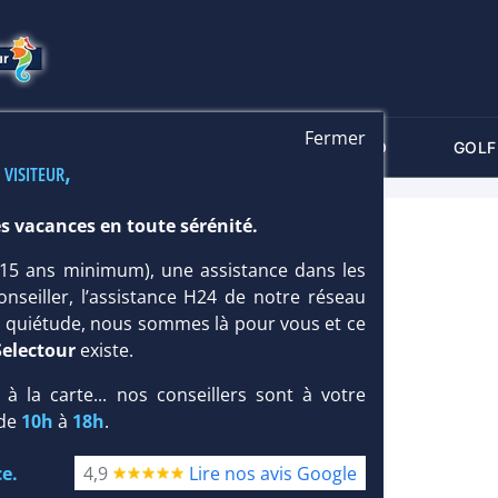
Fermer
-CRITÈRES
MALDIVES
THALASSO
GOLF
 visiteur,
s vacances en toute sérénité.
MINGOS 4*
 (15 ans minimum), une assistance dans les
onseiller, l’assistance H24 de notre réseau
te quiétude, nous sommes là pour vous et ce
Selectour
existe.
, à la carte... nos conseillers sont à votre
 de
10h
à
18h
.
e.
4,9
Lire nos avis Google