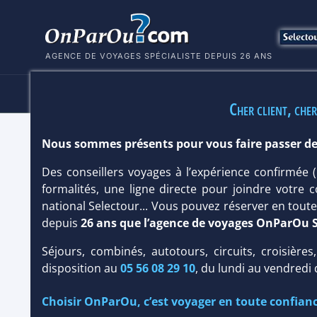
AGENCE DE VOYAGES SPÉCIALISTE DEPUIS 26 ANS
HÔTELS
SÉJOURS
MULTI
Cher client, cher
Nous sommes présents pour vous faire passer de
HÔTEL IBEROSTAR WAVES CALA DO
Des conseillers voyages à l’expérience confirmée
Hôtel
Club
formalités, une ligne directe pour joindre votre c
national Selectour... Vous pouvez réserver en tou
depuis
26 ans que l’agence de voyages OnParOu 
Séjours, combinés, autotours, circuits, croisières
disposition au
05 56 08 29 10
, du lundi au vendredi
Choisir OnParOu, c’est voyager en toute confianc