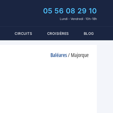
05 56 08 29 10
Lundi - Vendredi · 10h-18h
CIRCUITS
CROISIÈRES
BLOG
Baléares
/
Majorque