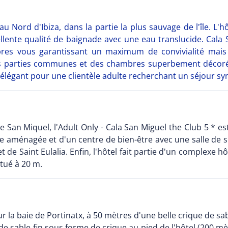
u Nord d'Ibiza, dans la partie la plus sauvage de l'île. L'hô
llente qualité de baignade avec une eau translucide. Cala 
res vous garantissant un maximum de convivialité mais 
e des parties communes et des chambres superbement décorée
légant pour une clientèle adulte recherchant un séjour syn
e San Miquel, l'Adult Only - Cala San Miguel the Club 5 *
e aménagée et d'un centre de bien-être avec une salle de spo
 de Saint Eulalia. Enfin, l'hôtel fait partie d'un complexe hô
itué à 20 m.
sur la baie de Portinatx, à 50 mètres d'une belle crique de sa
 de sable fin sous forme de crique au pied de l'hôtel (200 m