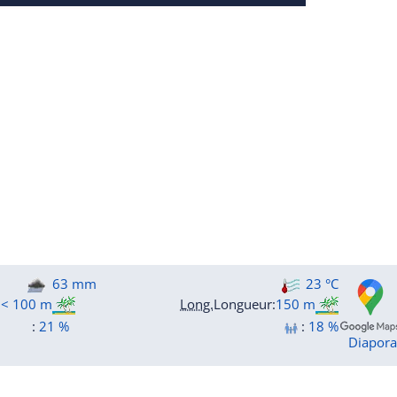
63 mm
23 °C
:
< 100 m
Long.
Longueur
:
150 m
:
21 %
:
18 %
Diapor