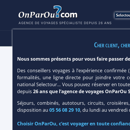
AGENCE DE VOYAGES SPÉCIALISTE DEPUIS 26 ANS
HÔTELS
SÉJOURS
MULTI
Cher client, cher
Nous sommes présents pour vous faire passer de
CALA SAN MIGUEL THE CLUB 5*
Des conseillers voyages à l’expérience confirmée
formalités, une ligne directe pour joindre votre c
national Selectour... Vous pouvez réserver en tou
depuis
26 ans que l’agence de voyages OnParOu 
Séjours, combinés, autotours, circuits, croisières
disposition au
05 56 08 29 10
, du lundi au vendredi
Choisir OnParOu, c’est voyager en toute confianc