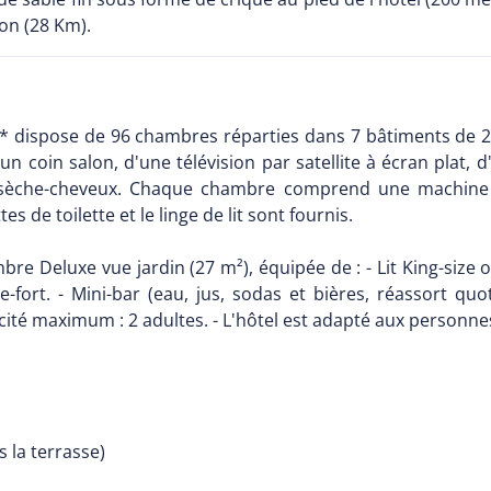
ron (28 Km).
b 4* dispose de 96 chambres réparties dans 7 bâtiments de 
un coin salon, d'une télévision par satellite à écran plat, d
 et sèche-cheveux. Chaque chambre comprend une machine 
s de toilette et le linge de lit sont fournis.
e Deluxe vue jardin (27 m²), équipée de : - Lit King-size o
fre-fort. - Mini-bar (eau, jus, sodas et bières, réassort qu
acité maximum : 2 adultes. - L'hôtel est adapté aux personn
 la terrasse)