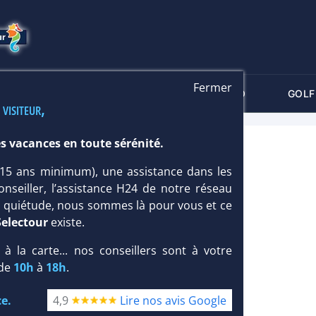
Fermer
-CRITÈRES
MALDIVES
THALASSO
GOLF
 visiteur,
s vacances en toute sérénité.
 (15 ans minimum), une assistance dans les
Baléares
/
Ibiza
onseiller, l’assistance H24 de notre réseau
te quiétude, nous sommes là pour vous et ce
Selectour
existe.
, à la carte... nos conseillers sont à votre
 de
10h
à
18h
.
e.
4,9
Lire nos avis Google