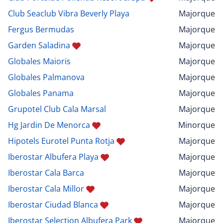
Club Seaclub Vibra Beverly Playa
Majorque
Fergus Bermudas
Majorque
Garden Saladina
Majorque
Globales Maioris
Majorque
Globales Palmanova
Majorque
Globales Panama
Majorque
Grupotel Club Cala Marsal
Majorque
Hg Jardin De Menorca
Minorque
Hipotels Eurotel Punta Rotja
Majorque
Iberostar Albufera Playa
Majorque
Iberostar Cala Barca
Majorque
Iberostar Cala Millor
Majorque
Iberostar Ciudad Blanca
Majorque
Iberostar Selection Albufera Park
Majorque