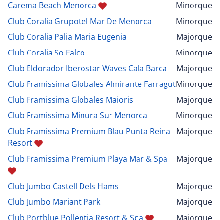
Carema Beach Menorca
Minorque
Club Coralia Grupotel Mar De Menorca
Minorque
Club Coralia Palia Maria Eugenia
Majorque
Club Coralia So Falco
Minorque
Club Eldorador Iberostar Waves Cala Barca
Majorque
Club Framissima Globales Almirante Farragut
Minorque
Club Framissima Globales Maioris
Majorque
Club Framissima Minura Sur Menorca
Minorque
Club Framissima Premium Blau Punta Reina
Majorque
Resort
Club Framissima Premium Playa Mar & Spa
Majorque
Club Jumbo Castell Dels Hams
Majorque
Club Jumbo Mariant Park
Majorque
Club Portblue Pollentia Resort & Spa
Majorque