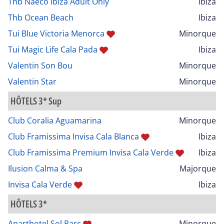
Thb Naeco Ibiza Adult Only
Ibiza
Thb Ocean Beach
Ibiza
Tui Blue Victoria Menorca
Minorque
Tui Magic Life Cala Pada
Ibiza
Valentin Son Bou
Minorque
Valentin Star
Minorque
HÔTELS 3* Sup
Club Coralia Aguamarina
Minorque
Club Framissima Invisa Cala Blanca
Ibiza
Club Framissima Premium Invisa Cala Verde
Ibiza
Ilusion Calma & Spa
Majorque
Invisa Cala Verde
Ibiza
HÔTELS 3*
Aparthotel Sol Parc
Minorque