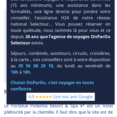
(15 ans minimum), une assistance dans les
formalités, une ligne directe pour joindre votre
Infos météo :
conseiller, l’assistance H24 de notre réseau
27 °C
63 mm
23 °C
national Selectour... Vous pouvez réserver en
Infos plages :
toute quiétude, nous sommes là pour vous et ce
Dist.
Distance
:
Long.
Longueur
:
DEMANDE
depuis
26 ans que l’agence de voyages OnParOu
< 100 m
2 km
D’INFORMATIONS
Selectour
existe.
Équipement :
508
Tx
:
63 %
Tx
:
59 %
DEVIS /
Séjours, combinés, autotours, circuits, croisières,
Infos golfs :
RÉSERVATION
à la carte... nos conseillers sont à votre disposition
1
Distance depuis l'hôtel : 6 km
au
05 56 08 29 10
, du lundi au vendredi de
10h
à
18h
.
Diaporama
Choisir OnParOu, c’est voyager en toute
confiance.
NOTRE AVIS
4,9
Lire nos avis Google
Le Portblue Pollentia Resort & Spa 4* est un hôtel
plébiscité par la clientèle. Il faut dire que le site est de