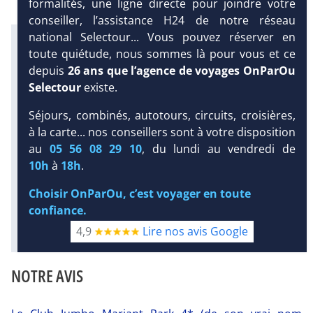
formalités, une ligne directe pour joindre votre
conseiller, l’assistance H24 de notre réseau
national Selectour... Vous pouvez réserver en
Infos météo :
toute quiétude, nous sommes là pour vous et ce
27 °C
63 mm
23 °C
depuis
26 ans que l’agence de voyages OnParOu
Infos plages :
Dist.
Distance
:
Long.
Selectour
existe.
Longueur
:
450 m
DEMANDE
Séjours, combinés, autotours, circuits, croisières,
850 m
D’INFORMATIONS
à la carte... nos conseillers sont à votre disposition
Équipement :
au
05 56 08 29 10
, du lundi au vendredi de
166
Tx
:
25 %
Tx
:
43 %
DEVIS /
Infos golfs :
10h
à
18h
.
RÉSERVATION
4
dont le plus proche à 6.5 km de
Choisir OnParOu, c’est voyager en toute
l'hôtel
confiance.
Diaporama
4,9
Lire nos avis Google
NOTRE AVIS