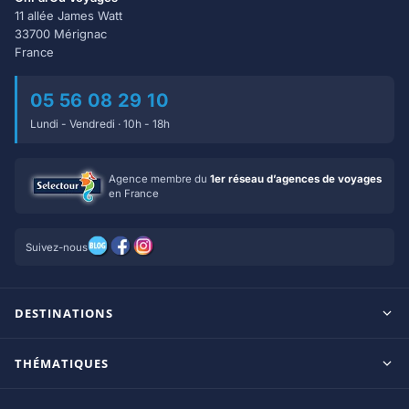
11 allée James Watt
33700 Mérignac
France
05 56 08 29 10
Lundi - Vendredi · 10h - 18h
Agence membre du
1er réseau d’agences de voyages
en France
Suivez-nous
DESTINATIONS
Maldives
THÉMATIQUES
Seychelles
Tout inclus
Ile Maurice