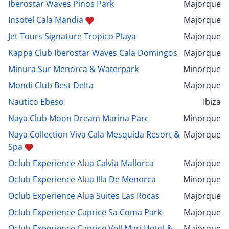
Iberostar Waves Pinos Park
Majorque
Insotel Cala Mandia
Majorque
Jet Tours Signature Tropico Playa
Majorque
Kappa Club Iberostar Waves Cala Domingos
Majorque
Minura Sur Menorca & Waterpark
Minorque
Mondi Club Best Delta
Majorque
Nautico Ebeso
Ibiza
Naya Club Moon Dream Marina Parc
Minorque
Naya Collection Viva Cala Mesquida Resort &
Majorque
Spa
Oclub Experience Alua Calvia Mallorca
Majorque
Oclub Experience Alua Illa De Menorca
Minorque
Oclub Experience Alua Suites Las Rocas
Majorque
Oclub Experience Caprice Sa Coma Park
Majorque
Oclub Experience Caprice Vell Mari Hotel &
Majorque