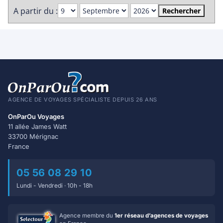
A partir du :
Rechercher
AGENCE DE VOYAGES SPÉCIALISTE DEPUIS 26 ANS
OnParOu Voyages
11 allée James Watt
33700 Mérignac
France
05 56 08 29 10
Lundi - Vendredi · 10h - 18h
Agence membre du
1er réseau d’agences de voyages