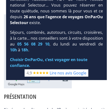
national Selectour... Vous pouvez réserver en
toute quiétude, nous sommes là pour vous et ce
depuis
26 ans que l’agence de voyages OnParOu
Infos météo :
Selectour
existe.
33 °C
107 mm
29 °C
Infos plages :
Séjours, combinés, autotours, circuits, croisières,
Dist.
Distance
:
Long.
Longueur
:
à la carte... nos conseillers sont à votre disposition
< 100 m
2.8 km
au
05 56 08 29 10
, du lundi au vendredi de
Équipement :
DEMANDE
10h
à
18h
.
548
Tx
:
46 %
Tx
:
57 %
D’INFORMATIONS
Infos golfs :
Choisir OnParOu, c’est voyager en toute
2
dont le plus proche à 17 km de
confiance.
l'hôtel
4,9
Lire nos avis Google
Diaporama
PRÉSENTATION