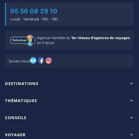
05 56 08 29 10
Lundi - Vendredi · 10h - 18h
Agence membre du
1er réseau d’agences de voyages
en France
Suivez-nous
DESTINATIONS
Maldives
THÉMATIQUES
Seychelles
Tout inclus
Ile Maurice
CONSEILS
Clubs francophones
Tanzanie/Zanzibar
Le blog d’OnParOu
Adultes uniquement
VOYAGER
République Dominicaine