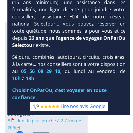
(15 ans minimum), une assistance dans les
formalités, une ligne directe pour joindre votre
conseiller, l’assistance H24 de notre réseau
national Selectour... Vous pouvez réserver en
Excursions en petit comité avec
toute quiétude, nous sommes là pour vous et ce
notre partenaire Dominican
depuis
26 ans que l’agence de voyages OnParOu
Attitude
Selectour
existe.
Infos météo :
Séjours, combinés, autotours, circuits, croisières,
30 °C
172 mm
30 °C
à la carte... nos conseillers sont à votre disposition
Infos plages :
au
05 56 08 29 10
, du lundi au vendredi de
Dist.
Distance
:
Long.
DEMANDE
10h
à
18h
.
Longueur
:
D’INFORMATIONS
< 100 m
20 km
Choisir OnParOu, c’est voyager en toute
DEVIS /
Équipement :
confiance.
RÉSERVATION
255
Tx
:
50 %
Tx
:
45 %
4,9
Lire nos avis Google
26 km
Infos golfs :
8
dont le plus proche à 2.7 km de
l'hôtel