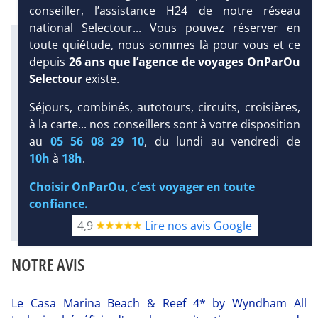
conseiller, l’assistance H24 de notre réseau
national Selectour... Vous pouvez réserver en
Infos météo :
toute quiétude, nous sommes là pour vous et ce
33 °C
107 mm
29 °C
depuis
26 ans que l’agence de voyages OnParOu
Infos plages :
Selectour
existe.
Dist.
Distance
:
Long.
Longueur
:
< 100 m
220 m
DEMANDE
Séjours, combinés, autotours, circuits, croisières,
D’INFORMATIONS
Équipement :
à la carte... nos conseillers sont à votre disposition
671
Tx
:
54 %
Tx
:
32 %
au
05 56 08 29 10
, du lundi au vendredi de
DEVIS /
Infos golfs :
10h
à
18h
.
RÉSERVATION
2
dont le plus proche à 10 km de
l'hôtel
Choisir OnParOu, c’est voyager en toute
confiance.
Diaporama
4,9
Lire nos avis Google
NOTRE AVIS
Le Casa Marina Beach & Reef 4* by Wyndham All