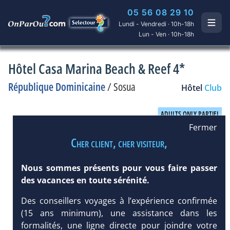
05 56 08 29 10
Lundi - Vendredi · 10h-18h
Lun - Ven · 10h-18h
Hôtel Casa Marina Beach & Reef 4*
République Dominicaine
/
Sosua
Hôtel
Club
Fermer
Cher client, cher visiteur,
Nous sommes présents pour vous faire passer
des vacances en toute sérénité.
Des conseillers voyages à l’expérience confirmée
(15 ans minimum), une assistance dans les
formalités, une ligne directe pour joindre votre