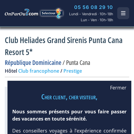
05 56 08 29 10
Lundi - Vendredi · 10h-18h
Lun - Ven · 10h-18h
Club Heliades Grand Sirenis Punta Cana
Resort 5*
République Dominicaine
/
Punta Cana
Hôtel
Club francophone
/
Prestige
Fermer
Excursions en petit comité avec
Cher client, cher visiteur,
notre partenaire Dominican
Attitude
Nous sommes présents pour vous faire passer
Infos météo :
des vacances en toute sérénité.
30 °C
172 mm
30 °C
Des conseillers voyages à l’expérience confirmée
Infos plages :