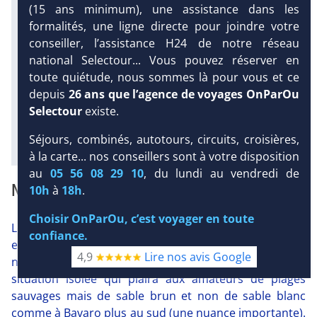
(15 ans minimum), une assistance dans les
Dist.
Distance
:
Long.
Longueur
:
DEMANDE
formalités, une ligne directe pour joindre votre
< 100 m
10 km
D’INFORMATIONS
conseiller, l’assistance H24 de notre réseau
Équipement :
national Selectour... Vous pouvez réserver en
817
Tx
:
58 %
Tx
:
89 %
Infos golfs :
toute quiétude, nous sommes là pour vous et ce
8
dont le plus proche à 22 km de
depuis
26 ans que l’agence de voyages OnParOu
l'hôtel
Selectour
existe.
Diaporama
Séjours, combinés, autotours, circuits, croisières,
à la carte... nos conseillers sont à votre disposition
au
05 56 08 29 10
, du lundi au vendredi de
NOTRE AVIS
10h
à
18h
.
Choisir OnParOu, c’est voyager en toute
Le Club Héliades Grand Sirenis Punta Cana Resort 5*
confiance.
est situé à l'écart de la zone hôtelière, à l'extrémité
4,9
Lire nos avis Google
nord de Punta Cana sur la plage d'Uvero Alto. Une
situation isolée qui plaira aux amateurs de plages
sauvages mais de sable brun et non de sable blanc
comme à Bavaro plus au sud (une nuance importante).