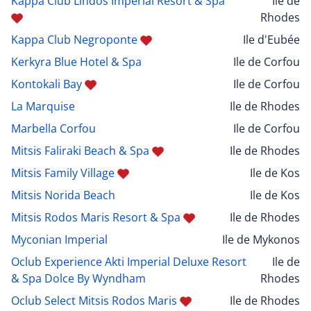
Kappa Club Lindos Imperial Resort & Spa
Ile de
Rhodes
Kappa Club Negroponte
Ile d'Eubée
Kerkyra Blue Hotel & Spa
Ile de Corfou
Kontokali Bay
Ile de Corfou
La Marquise
Ile de Rhodes
Marbella Corfou
Ile de Corfou
Mitsis Faliraki Beach & Spa
Ile de Rhodes
Mitsis Family Village
Ile de Kos
Mitsis Norida Beach
Ile de Kos
Mitsis Rodos Maris Resort & Spa
Ile de Rhodes
Myconian Imperial
Ile de Mykonos
Oclub Experience Akti Imperial Deluxe Resort
Ile de
& Spa Dolce By Wyndham
Rhodes
Oclub Select Mitsis Rodos Maris
Ile de Rhodes