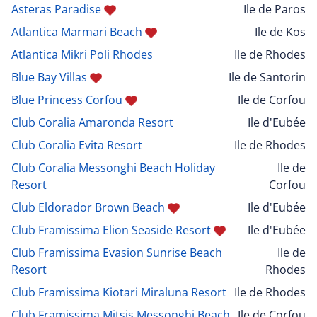
Asteras Paradise
Ile de Paros
Atlantica Marmari Beach
Ile de Kos
Atlantica Mikri Poli Rhodes
Ile de Rhodes
Blue Bay Villas
Ile de Santorin
Blue Princess Corfou
Ile de Corfou
Club Coralia Amaronda Resort
Ile d'Eubée
Club Coralia Evita Resort
Ile de Rhodes
Club Coralia Messonghi Beach Holiday
Ile de
Resort
Corfou
Club Eldorador Brown Beach
Ile d'Eubée
Club Framissima Elion Seaside Resort
Ile d'Eubée
Club Framissima Evasion Sunrise Beach
Ile de
Resort
Rhodes
Club Framissima Kiotari Miraluna Resort
Ile de Rhodes
Club Framissima Mitsis Messonghi Beach
Ile de Corfou