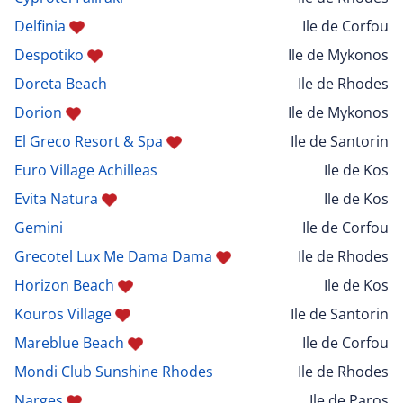
Delfinia
Ile de Corfou
Despotiko
Ile de Mykonos
Doreta Beach
Ile de Rhodes
Dorion
Ile de Mykonos
El Greco Resort & Spa
Ile de Santorin
Euro Village Achilleas
Ile de Kos
Evita Natura
Ile de Kos
Gemini
Ile de Corfou
Grecotel Lux Me Dama Dama
Ile de Rhodes
Horizon Beach
Ile de Kos
Kouros Village
Ile de Santorin
Mareblue Beach
Ile de Corfou
Mondi Club Sunshine Rhodes
Ile de Rhodes
Narges
Ile de Paros