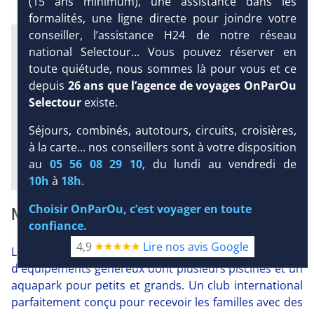
(15 ans minimum), une assistance dans les
formalités, une ligne directe pour joindre votre
conseiller, l’assistance H24 de notre réseau
Infos météo :
national Selectour... Vous pouvez réserver en
27 °C
7 mm
24 °C
toute quiétude, nous sommes là pour vous et ce
Infos plages :
DEMANDE
depuis
26 ans que l’agence de voyages OnParOu
Dist.
Distance
:
Long.
Longueur
:
D’INFORMATIONS
Selectour
existe.
< 100 m
200 m
Équipement :
DEVIS /
Séjours, combinés, autotours, circuits, croisières,
338
Tx
:
38 %
Tx
:
66 %
RÉSERVATION
à la carte... nos conseillers sont à votre disposition
Diaporama
au
05 56 08 29 10
, du lundi au vendredi de
10h
à
18h
.
Choisir OnParOu, c’est voyager en toute
NOTRE AVIS
confiance.
4,9
Lire nos avis Google
Le White Olive Marine Aquapark 4* bénéficie
d'équipements généreux dont plusieurs piscines et un
aquapark pour petits et grands. Un club international
parfaitement conçu pour recevoir les familles avec des