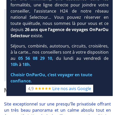
formalités, une ligne directe pour joindre votre
conseiller, l’assistance H24 de notre réseau
Infos météo :
national Selectour... Vous pouvez réserver en
26 °C
20 mm
23 °C
toute quiétude, nous sommes là pour vous et ce
Infos plages :
depuis
26 ans que l’agence de voyages OnParOu
Dist.
Distance
:
Long.
Longueur
:
DEMANDE
Selectour
existe.
< 100 m
40 m
D’INFORMATIONS
Équipement :
Séjours, combinés, autotours, circuits, croisières,
129
Tx
:
42 %
Tx
:
18 %
DEVIS /
à la carte... nos conseillers sont à votre disposition
Infos golfs :
RÉSERVATION
au
05 56 08 29 10
, du lundi au vendredi de
1
Distance depuis l'hôtel : 7 km
10h
à
18h
.
Diaporama
Choisir OnParOu, c’est voyager en toute
confiance.
4,9
Lire nos avis Google
NOTRE AVIS
Site exceptionnel sur une presqu'île privatisée offrant
un très beau panorama et un calme absolu tout en