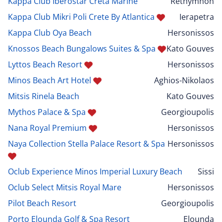
Kappa Club Iberostar Creta Marine
Rethymnon
Kappa Club Mikri Poli Crete By Atlantica
Ierapetra
Kappa Club Oya Beach
Hersonissos
Knossos Beach Bungalows Suites & Spa
Kato Gouves
Lyttos Beach Resort
Hersonissos
Minos Beach Art Hotel
Aghios-Nikolaos
Mitsis Rinela Beach
Kato Gouves
Mythos Palace & Spa
Georgioupolis
Nana Royal Premium
Hersonissos
Naya Collection Stella Palace Resort & Spa
Hersonissos
Oclub Experience Minos Imperial Luxury Beach
Sissi
Oclub Select Mitsis Royal Mare
Hersonissos
Pilot Beach Resort
Georgioupolis
Porto Elounda Golf & Spa Resort
Elounda