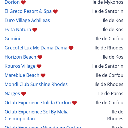
Dorion
Ile de Mykonos
El Greco Resort & Spa
Ile de Santorin
Euro Village Achilleas
Ile de Kos
Evita Natura
Ile de Kos
Gemini
Ile de Corfou
Grecotel Lux Me Dama Dama
Ile de Rhodes
Horizon Beach
Ile de Kos
Kouros Village
Ile de Santorin
Mareblue Beach
Ile de Corfou
Mondi Club Sunshine Rhodes
Ile de Rhodes
Narges
Ile de Paros
Oclub Experience Iolida Corfou
Ile de Corfou
Oclub Experience Sol By Melia
Ile de
Cosmopolitan
Rhodes
Oclub Experience Wyndham Corfou
Ile de