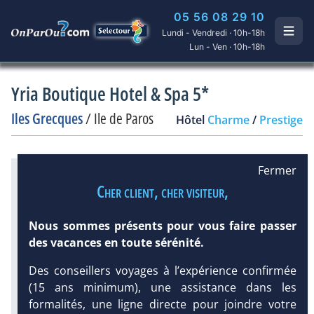
05 56 08 29 10
Lundi - Vendredi · 10h-18h
Lun - Ven · 10h-18h
Yria Boutique Hotel & Spa 5*
Iles Grecques
/
Ile de Paros
Hôtel
Charme
/
Prestige
Fermer
Infos météo :
Cher client, cher visiteur,
27 °C
97 mm
24 °C
Infos plages :
Dist.
Distance
:
Long.
Longueur
:
Nous sommes présents pour vous faire passer
DEMANDE
200 m
250 m
des vacances en toute sérénité.
D’INFORMATIONS
Équipement :
67
Tx
:
21 %
Tx
:
23 %
Des conseillers voyages à l’expérience confirmée
(15 ans minimum), une assistance dans les
Diaporama
formalités, une ligne directe pour joindre votre