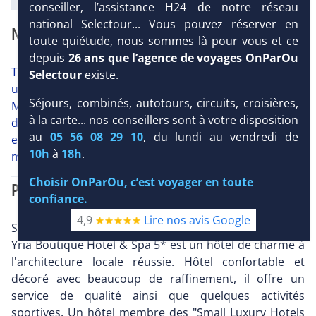
conseiller, l’assistance H24 de notre réseau
national Selectour... Vous pouvez réserver en
NOTRE AVIS
toute quiétude, nous sommes là pour vous et ce
depuis
26 ans que l’agence de voyages OnParOu
Très bel ensemble d'architecture locale conçu comme
Selectour
existe.
un village cycladique aux murs chaulés de blanc.
Séjours, combinés, autotours, circuits, croisières,
Membre des "Small Luxury Hotels Of the World", l'une
à la carte... nos conseillers sont à votre disposition
des plus belles adresses de Paros. Charme, Design,
au
05 56 08 29 10
, du lundi au vendredi de
environnement, service. Accès à l'hôtel à pied sur 200
10h
à
18h
.
m.
Choisir OnParOu, c’est voyager en toute
PRÉSENTATION
confiance.
4,9
Lire nos avis Google
Situé à 200 mètres de la plage de Parasporos, l'hôtel
Yria Boutique Hotel & Spa 5* est un hôtel de charme à
l'architecture locale réussie. Hôtel confortable et
décoré avec beaucoup de raffinement, il offre un
service de qualité ainsi que quelques activités
sportives. Un hôtel membre des "Small Luxury Hotels