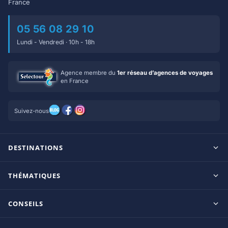
France
05 56 08 29 10
Lundi - Vendredi · 10h - 18h
Agence membre du
1er réseau d’agences de voyages
en France
Suivez-nous
DESTINATIONS
Maldives
THÉMATIQUES
Seychelles
Tout inclus
Ile Maurice
CONSEILS
Clubs francophones
Tanzanie/Zanzibar
Le blog d’OnParOu