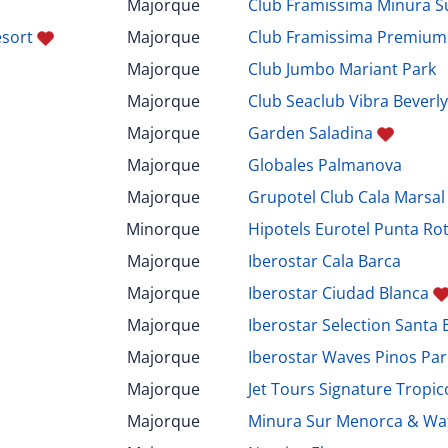
Majorque
Club Framissima Minura 
esort
Majorque
Club Framissima Premium 
Majorque
Club Jumbo Mariant Park
Majorque
Club Seaclub Vibra Beverly
Majorque
Garden Saladina
Majorque
Globales Palmanova
Majorque
Grupotel Club Cala Marsal
Minorque
Hipotels Eurotel Punta Rot
Majorque
Iberostar Cala Barca
Majorque
Iberostar Ciudad Blanca
Majorque
Iberostar Selection Santa E
Majorque
Iberostar Waves Pinos Par
Majorque
Jet Tours Signature Tropic
Majorque
Minura Sur Menorca & Wa