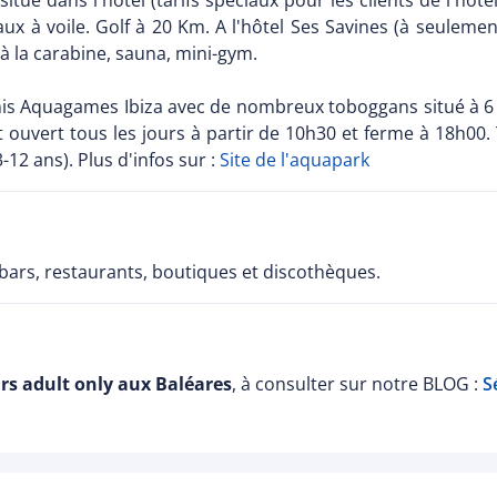
itué dans l'hôtel (tarifs spéciaux pour les clients de l'hôte
ux à voile. Golf à 20 Km. A l'hôtel Ses Savines (à seuleme
r à la carabine, sauna, mini-gym.
is Aquagames Ibiza avec de nombreux toboggans situé à 6 Km
 ouvert tous les jours à partir de 10h30 et ferme à 18h00. 
-12 ans). Plus d'infos sur :
Site de l'aquapark
 bars, restaurants, boutiques et discothèques.
rs adult only aux Baléares
, à consulter sur notre BLOG :
S