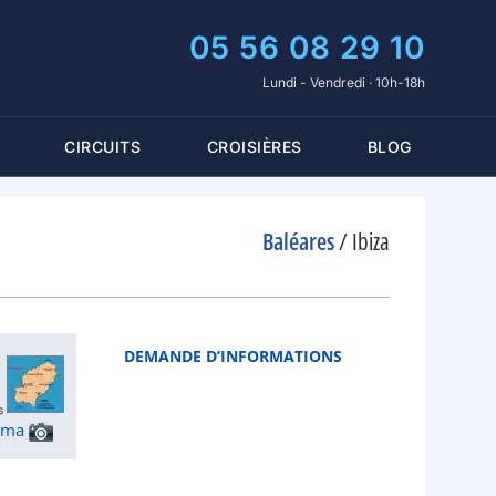
05 56 08 29 10
Lundi - Vendredi · 10h-18h
CIRCUITS
CROISIÈRES
BLOG
Baléares
/
Ibiza
DEMANDE D’INFORMATIONS
ama