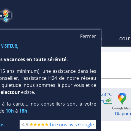
Fermer
-CRITÈRES
MALDIVES
THALASSO
GOLF
 visiteur,
s vacances en toute sérénité.
 (15 ans minimum), une assistance dans les
onseiller, l’assistance H24 de notre réseau
te quiétude, nous sommes là pour vous et ce
Selectour
existe.
63 mm
23 °C
:
< 100 m
Long.
Longueur
:
800 m
, à la carte... nos conseillers sont à votre
6 km
 de
10h
à
18h
.
Diapor
e.
4,9
Lire nos avis Google