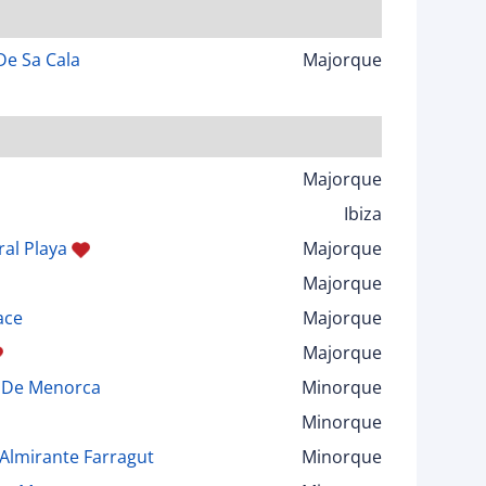
De Sa Cala
Majorque
Majorque
Ibiza
ral Playa
Majorque
Majorque
ace
Majorque
Majorque
r De Menorca
Minorque
Minorque
Almirante Farragut
Minorque