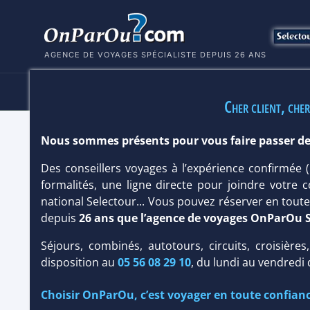
AGENCE DE VOYAGES SPÉCIALISTE DEPUIS 26 ANS
HÔTELS
SÉJOURS
MULTI
Cher client, cher
Nous sommes présents pour vous faire passer de
HÔTEL ARENAL 3*
Des conseillers voyages à l’expérience confirmée
Hôtel
Classique
formalités, une ligne directe pour joindre votre c
national Selectour... Vous pouvez réserver en tou
depuis
26 ans que l’agence de voyages OnParOu 
Infos météo :
27 °C
Infos plages :
Dist.
Distance
Séjours, combinés, autotours, circuits, croisières
Équipement :
131
:
29 %
:
23 %
disposition au
05 56 08 29 10
, du lundi au vendredi
Infos golfs :
1
Distance depuis l'hôtel : 20 km
Choisir OnParOu, c’est voyager en toute confianc