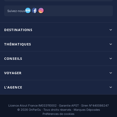
Suivez-nous
DESTINATIONS
Maldives
THÉMATIQUES
Seychelles
Tout inclus
Ile Maurice
CONSEILS
Clubs francophones
Tanzanie/Zanzibar
Le blog d’OnParOu
Adultes uniquement
VOYAGER
République Dominicaine
Guide Maldives
Luxe
Mexique
Guides voyage
Guide Seychelles
L’AGENCE
Coup de coeur
Thaïlande
Séjours par destination
Thalasso & Spa
Accueil
Hôtels par destination
Golf
Licence Atout France IM033110002 · Garantie APST · Siren N°440086247
Qui sommes-nous ?
Hôtels-Clubs et Chaînes
© 2026 OnParOu · Tous droits réservés · Marques Déposées
Préférences de cookies
Nous contacter
Tour-opérateurs