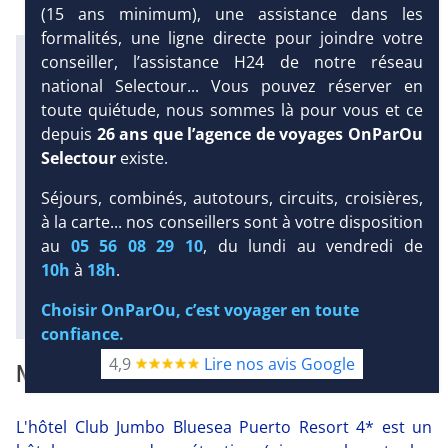
(15 ans minimum), une assistance dans les
formalités, une ligne directe pour joindre votre
Infos météo :
conseiller, l’assistance H24 de notre réseau
27 °C
1 mm
22 °C
national Selectour... Vous pouvez réserver en
Infos plages :
toute quiétude, nous sommes là pour vous et ce
Dist.
Distance
:
Long.
Longueur
:
depuis
26 ans que l’agence de voyages OnParOu
1.5 km
470 m
Selectour
existe.
Équipement :
DEMANDE
384
Tx
:
29 %
Tx
:
39 %
Séjours, combinés, autotours, circuits, croisières,
D’INFORMATIONS
Infos golfs :
à la carte... nos conseillers sont à votre disposition
2
dont le plus proche à 20 km de
au
05 56 08 29 10
, du lundi au vendredi de
l'hôtel
10h
à
18h
.
Diaporama
Choisir OnParOu, c’est voyager en toute
confiance.
4,9
Lire nos avis Google
NOTRE AVIS
L'hôtel Club Jumbo Bluesea Puerto Resort 4* est un