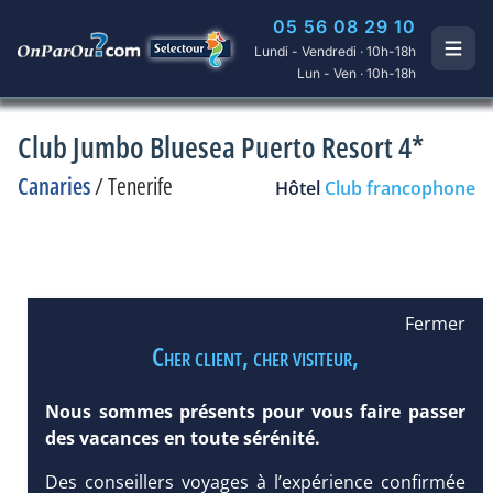
05 56 08 29 10
Lundi - Vendredi · 10h-18h
Lun - Ven · 10h-18h
Club Jumbo Bluesea Puerto Resort 4*
Canaries
/
Tenerife
Hôtel
Club francophone
Fermer
Cher client, cher visiteur,
Nous sommes présents pour vous faire passer
des vacances en toute sérénité.
Des conseillers voyages à l’expérience confirmée