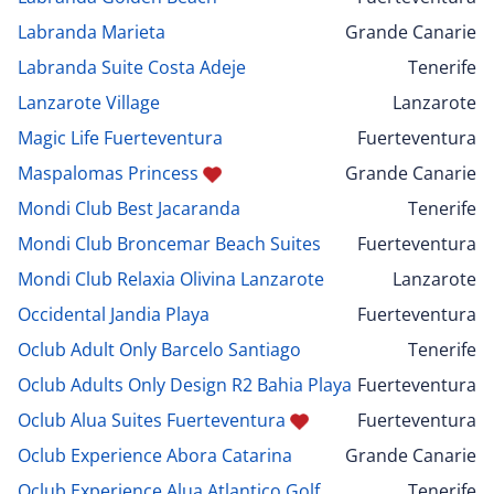
Labranda Marieta
Grande Canarie
Labranda Suite Costa Adeje
Tenerife
Lanzarote Village
Lanzarote
Magic Life Fuerteventura
Fuerteventura
Maspalomas Princess
Grande Canarie
Mondi Club Best Jacaranda
Tenerife
Mondi Club Broncemar Beach Suites
Fuerteventura
Mondi Club Relaxia Olivina Lanzarote
Lanzarote
Occidental Jandia Playa
Fuerteventura
Oclub Adult Only Barcelo Santiago
Tenerife
Oclub Adults Only Design R2 Bahia Playa
Fuerteventura
Oclub Alua Suites Fuerteventura
Fuerteventura
Oclub Experience Abora Catarina
Grande Canarie
Oclub Experience Alua Atlantico Golf
Tenerife