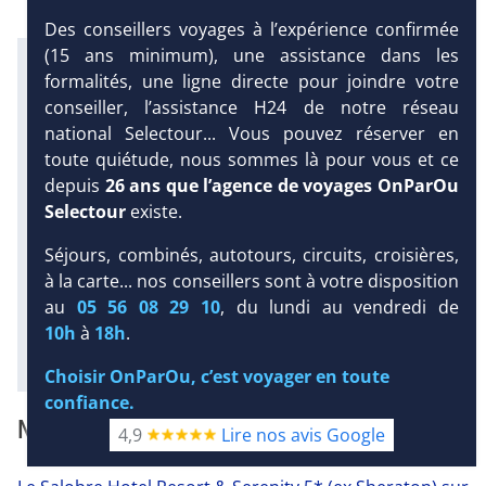
Des conseillers voyages à l’expérience confirmée
(15 ans minimum), une assistance dans les
Infos météo :
formalités, une ligne directe pour joindre votre
27 °C
56 mm
22 °C
conseiller, l’assistance H24 de notre réseau
Infos plages :
national Selectour... Vous pouvez réserver en
Dist.
Distance
:
Long.
Longueur
:
9 km
5 km
toute quiétude, nous sommes là pour vous et ce
DEMANDE
Équipement :
depuis
26 ans que l’agence de voyages OnParOu
D’INFORMATIONS
313
Tx
:
42 %
Tx
:
30 %
Selectour
existe.
9 km
DEVIS /
Séjours, combinés, autotours, circuits, croisières,
Infos golfs :
RÉSERVATION
4
dont le plus proche à 100 m de
à la carte... nos conseillers sont à votre disposition
l'hôtel
au
05 56 08 29 10
, du lundi au vendredi de
10h
à
18h
.
Diaporama
Choisir OnParOu, c’est voyager en toute
confiance.
NOTRE AVIS
4,9
Lire nos avis Google