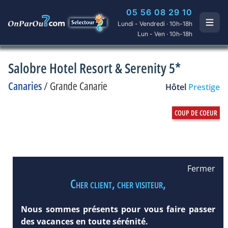
05 56 08 29 10
Lundi - Vendredi · 10h-18h
Lun - Ven · 10h-18h
Salobre Hotel Resort & Serenity 5*
Canaries
/
Grande Canarie
Hôtel
Prestige
Fermer
Cher client, cher visiteur,
Nous sommes présents pour vous faire passer
des vacances en toute sérénité.