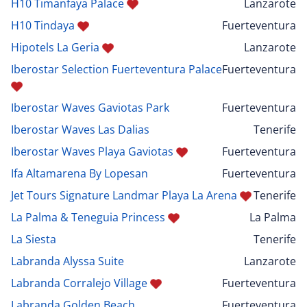
H10 Timanfaya Palace
Lanzarote
H10 Tindaya
Fuerteventura
Hipotels La Geria
Lanzarote
Iberostar Selection Fuerteventura Palace
Fuerteventura
Iberostar Waves Gaviotas Park
Fuerteventura
Iberostar Waves Las Dalias
Tenerife
Iberostar Waves Playa Gaviotas
Fuerteventura
Ifa Altamarena By Lopesan
Fuerteventura
Jet Tours Signature Landmar Playa La Arena
Tenerife
La Palma & Teneguia Princess
La Palma
La Siesta
Tenerife
Labranda Alyssa Suite
Lanzarote
Labranda Corralejo Village
Fuerteventura
Labranda Golden Beach
Fuerteventura