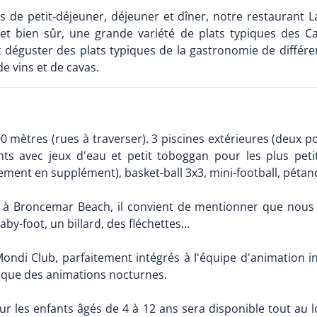
es de petit-déjeuner, déjeuner et dîner, notre restaurant 
 et bien sûr, une grande variété de plats typiques des 
 déguster des plats typiques de la gastronomie de différ
de vins et de cavas.
 mètres (rues à traverser). 3 piscines extérieures (deux p
s avec jeux d'eau et petit toboggan pour les plus petits
ent en supplément), basket-ball 3x3, mini-football, pétanqu
er à Broncemar Beach, il convient de mentionner que nous 
by-foot, un billard, des fléchettes...
ndi Club, parfaitement intégrés à l'équipe d'animation in
si que des animations nocturnes.
r les enfants âgés de 4 à 12 ans sera disponible tout au lo