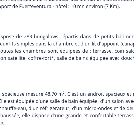
port de Fuerteventura - hôtel : 10 mn environ (7 Km).
spose de 283 bungalows répartis dans de petits bâtime
x lits simples dans la chambre et d'un lit d'appoint (canap
outes les chambres sont équipées de : terrasse, coin salo
on satellite, coffre-fort*, salle de bains équipée avec douc
te spacieuse mesure 48,70 m². C'est un endroit spacieux e
Elle est équipée d'une salle de bain équipée, d'un salon ave
n chauffe-eau, d'un réfrigérateur, d'un micro-ondes et de de
chaussée, elle dispose d'une grande et confortable terras
ue.