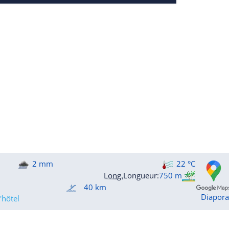
2 mm
22 °C
Long.
Longueur
:
750 m
40 km
Diapor
'hôtel