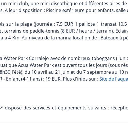
ne, un mini club, une mini discothèque et différentes aires d
À leur disposition : Piscine extérieure pour enfants, salle 
ols sur la plage (journée : 7.5 EUR 1 paillote 1 transat 10.
 terrains de paddle-tennis (8 EUR / heure / terrain). Éclai
a à 4 Km. Au niveau de la marina location de : Bateaux à péda
a Water Park Corralejo avec de nombreux toboggans (l'un d
aquatique Acua Water Park est ouvert tous les jours (sous ré
h30 l'été), du 10 avril au 21 juin et du 7 septembre au 10
- Enfant (4-11 ans) : 19 EUR. Plus d'infos sur :
Site de l'aqu
* dispose des services et équipements suivants : récepti