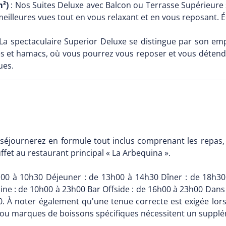
m²)
: Nos Suites Deluxe avec Balcon ou Terrasse Supérieure 
meilleures vues tout en vous relaxant et en vous reposant.
La spectaculaire Superior Deluxe se distingue par son em
s et hamacs, où vous pourrez vous reposer et vous détendre
ues.
 séjournerez en formule tout inclus comprenant les repas, l
ffet au restaurant principal « La Arbequina ».
8h00 à 10h30 Déjeuner : de 13h00 à 14h30 Dîner : de 18h3
scine : de 10h00 à 23h00 Bar Offside : de 16h00 à 23h00 Dans 
0. À noter également qu'une tenue correcte est exigée lors
s ou marques de boissons spécifiques nécessitent un supplém