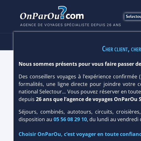
AGENCE DE VOYAGES SPÉCIALISTE DEPUIS 26 ANS
HÔTELS
SÉJOURS
MULTI
Cher client, cher
Nous sommes présents pour vous faire passer de
MONDI CLUB BRONCEMAR BEACH SU
Des conseillers voyages à l’expérience confirmée
Canaries
/
Fuerteventura
formalités, une ligne directe pour joindre votre c
national Selectour... Vous pouvez réserver en tou
depuis
26 ans que l’agence de voyages OnParOu 
Séjours, combinés, autotours, circuits, croisières
disposition au
05 56 08 29 10
, du lundi au vendredi
Choisir OnParOu, c’est voyager en toute confianc