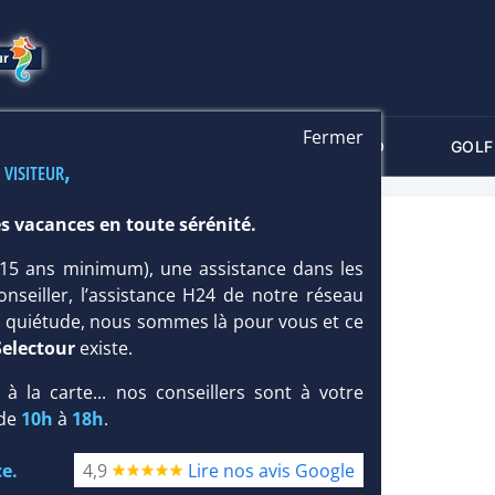
Fermer
-CRITÈRES
MALDIVES
THALASSO
GOLF
 visiteur,
s vacances en toute sérénité.
ITES 4*
 (15 ans minimum), une assistance dans les
onseiller, l’assistance H24 de notre réseau
te quiétude, nous sommes là pour vous et ce
Selectour
existe.
, à la carte... nos conseillers sont à votre
 de
10h
à
18h
.
e.
4,9
Lire nos avis Google