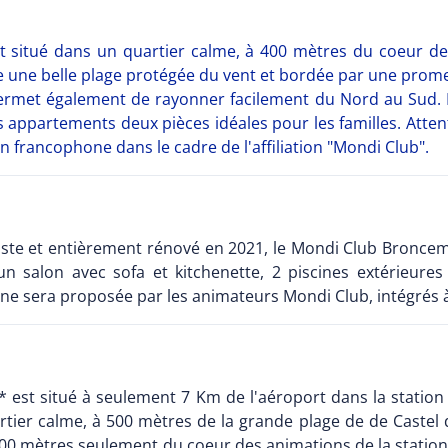
situé dans un quartier calme, à 400 mètres du coeur de l
ite une belle plage protégée du vent et bordée par une prom
ermet également de rayonner facilement du Nord au Sud. E
 appartements deux pièces idéales pour les familles. Attent
 francophone dans le cadre de l'affiliation "Mondi Club".
 Fuste et entièrement rénové en 2021, le Mondi Club Bronc
salon avec sofa et kitchenette, 2 piscines extérieures 
ne sera proposée par les animateurs Mondi Club, intégrés à 
est situé à seulement 7 Km de l'aéroport dans la station b
rtier calme, à 500 mètres de la grande plage de de Castel 
 400 mètres seulement du coeur des animations de la station 