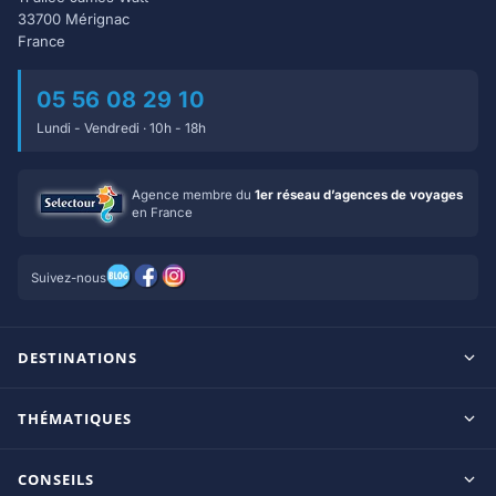
33700 Mérignac
France
05 56 08 29 10
Lundi - Vendredi · 10h - 18h
Agence membre du
1er réseau d’agences de voyages
en France
Suivez-nous
DESTINATIONS
Maldives
THÉMATIQUES
Seychelles
Tout inclus
Ile Maurice
CONSEILS