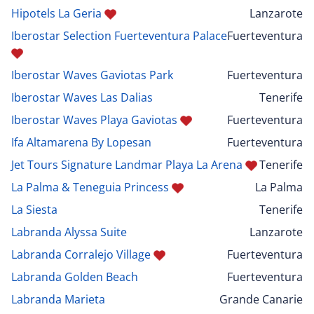
Hipotels La Geria
Lanzarote
Iberostar Selection Fuerteventura Palace
Fuerteventura
Iberostar Waves Gaviotas Park
Fuerteventura
Iberostar Waves Las Dalias
Tenerife
Iberostar Waves Playa Gaviotas
Fuerteventura
Ifa Altamarena By Lopesan
Fuerteventura
Jet Tours Signature Landmar Playa La Arena
Tenerife
La Palma & Teneguia Princess
La Palma
La Siesta
Tenerife
Labranda Alyssa Suite
Lanzarote
Labranda Corralejo Village
Fuerteventura
Labranda Golden Beach
Fuerteventura
Labranda Marieta
Grande Canarie