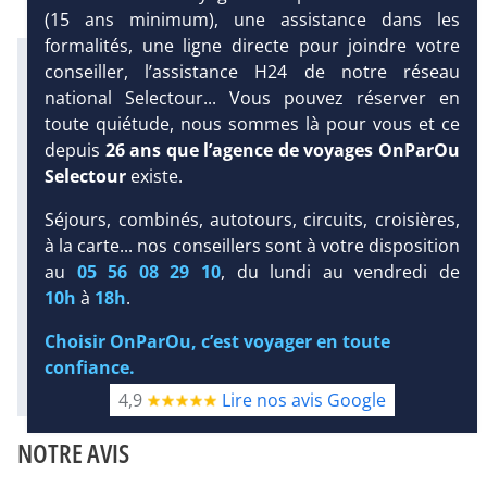
(15 ans minimum), une assistance dans les
formalités, une ligne directe pour joindre votre
Infos météo :
conseiller, l’assistance H24 de notre réseau
27 °C
56 mm
22 °C
national Selectour... Vous pouvez réserver en
Infos plages :
toute quiétude, nous sommes là pour vous et ce
Dist.
Distance
:
Long.
depuis
26 ans que l’agence de voyages OnParOu
Longueur
:
700 m
Selectour
existe.
5 km
DEMANDE
D’INFORMATIONS
Équipement :
Séjours, combinés, autotours, circuits, croisières,
515
Tx
:
33 %
Tx
:
30 %
à la carte... nos conseillers sont à votre disposition
DEVIS /
6 km
au
05 56 08 29 10
, du lundi au vendredi de
RÉSERVATION
Infos golfs :
10h
à
18h
.
4
dont le plus proche à 2 km de
l'hôtel
Choisir OnParOu, c’est voyager en toute
confiance.
Diaporama
4,9
Lire nos avis Google
NOTRE AVIS