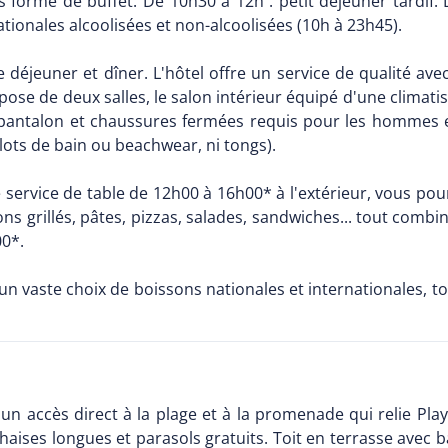
 forme de buffet. De 10h30 à 12h : petit déjeuner tardif. 
ationales alcoolisées et non-alcoolisées (10h à 23h45).
, le déjeuner et dîner. L'hôtel offre un service de qualité a
pose de deux salles, le salon intérieur équipé d'une climatis
: pantalon et chaussures fermées requis pour les hommes 
lots de bain ou beachwear, ni tongs).
 service de table de 12h00 à 16h00* à l'extérieur, vous pour
sons grillés, pâtes, pizzas, salades, sandwiches... tout comb
00*.
 un vaste choix de boissons nationales et internationales, 
un accès direct à la plage et à la promenade qui relie Pla
haises longues et parasols gratuits. Toit en terrasse avec 