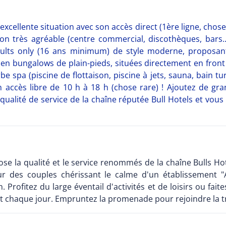
excellente situation avec son accès direct (1ère ligne, chose 
on très agréable (centre commercial, discothèques, bars.
dults only (16 ans minimum) de style moderne, proposan
 en bungalows de plain-pieds, situées directement en front
be spa (piscine de flottaison, piscine à jets, sauna, bain tu
accès libre de 10 h à 18 h (chose rare) ! Ajoutez de gra
 qualité de service de la chaîne réputée Bull Hotels et vou
ose la qualité et le service renommés de la chaîne Bulls H
heur des couples chérissant le calme d'un établissement 
n. Profitez du large éventail d'activités et de loisirs ou fa
 chaque jour. Empruntez la promenade pour rejoindre la tr