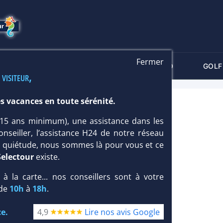
Fermer
-CRITÈRES
MALDIVES
THALASSO
GOLF
 visiteur,
s vacances en toute sérénité.
4*
 (15 ans minimum), une assistance dans les
onseiller, l’assistance H24 de notre réseau
te quiétude, nous sommes là pour vous et ce
Selectour
existe.
, à la carte... nos conseillers sont à votre
 de
10h
à
18h
.
e.
4,9
Lire nos avis Google