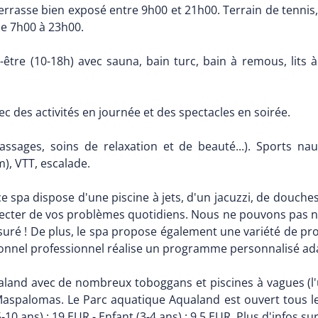
errasse bien exposé entre 9h00 et 21h00. Terrain de tennis, t
de 7h00 à 23h00.
être (10-18h) avec sauna, bain turc, bain à remous, lits à
.
c des activités en journée et des spectacles en soirée.
massages, soins de relaxation et de beauté...). Sports n
m), VTT, escalade.
ce spa dispose d'une piscine à jets, d'un jacuzzi, de douches
ecter de vos problèmes quotidiens. Nous ne pouvons pas no
assuré ! De plus, le spa propose également une variété de p
nel professionnel réalise un programme personnalisé adap
land avec de nombreux toboggans et piscines à vagues (l'
e Maspalomas. Le Parc aquatique Aqualand est ouvert tous l
-10 ans) : 19 EUR - Enfant (3-4 ans) : 9.5 EUR. Plus d'infos sur