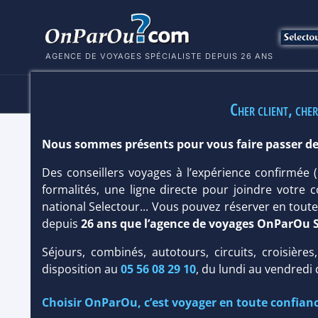
AGENCE DE VOYAGES SPÉCIALISTE DEPUIS 26 ANS
HÔTELS
SÉJOURS
MULTI
Cher client, cher
Nous sommes présents pour vous faire passer de
HÔTEL BULL COSTA CANARIA & SPA 
Des conseillers voyages à l’expérience confirmée
Canaries
/
Grande Canarie
formalités, une ligne directe pour joindre votre c
national Selectour... Vous pouvez réserver en tou
depuis
26 ans que l’agence de voyages OnParOu 
Séjours, combinés, autotours, circuits, croisières
disposition au
05 56 08 29 10
, du lundi au vendredi
Choisir OnParOu, c’est voyager en toute confianc