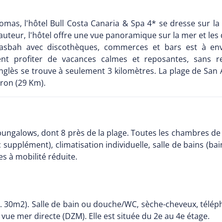
lomas, l'hôtel Bull Costa Canaria & Spa 4* se dresse sur l
uteur, l'hôtel offre une vue panoramique sur la mer et les d
asbah avec discothèques, commerces et bars est à env.
ent profiter de vacances calmes et reposantes, sans r
nglès se trouve à seulement 3 kilomètres. La plage de San
iron (29 Km).
ungalows, dont 8 près de la plage. Toutes les chambres de l
upplément), climatisation individuelle, salle de bains (ba
s à mobilité réduite.
. 30m2). Salle de bain ou douche/WC, sèche-cheveux, téléphon
 vue mer directe (DZM). Elle est située du 2e au 4e étage.