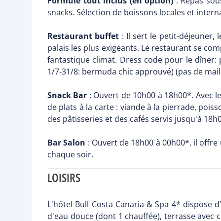
Formule tout inclus (en option)
: Repas sous
snacks. Sélection de boissons locales et intern
Restaurant buffet
: Il sert le petit-déjeuner
palais les plus exigeants. Le restaurant se com
fantastique climat. Dress code pour le dîner
1/7-31/8: bermuda chic approuvé) (pas de mail
Snack Bar
: Ouvert de 10h00 à 18h00*. Avec le
de plats à la carte : viande à la pierrade, pois
des pâtisseries et des cafés servis jusqu'à 18h
Bar Salon
: Ouvert de 18h00 à 00h00*, il offre
chaque soir.
LOISIRS
L'hôtel Bull Costa Canaria & Spa 4* dispose d'
d'eau douce (dont 1 chauffée), terrasse avec c