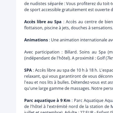
de nudistes séparée : Vous profiterez du toit-t
de sport accessible gratuitement est ouverte 
Accès libre au Spa
: Accès au centre de bien-
flottaison, piscine à jets, douches à sensations
Animations
: Une animation internationale ave
Avec participation : Billard. Soins au Spa (
(indépendant de l'hôtel). A proximité : Golf (7k
SPA
: Accès libre au spa de 10 h à 18 h. L'espa
relaxant, qui vous garantiront de vous déconn
l'eau et nos lits à bulles. Détendez-vous est 
qu'une large gamme de massages. Notre person
Parc aquatique à 9 Km
: Parc Aquatique Aqua
de l'hôtel à l'extrémité nord de la station d
juillet et septembre). Adulte : 27 EUR - Enfant (5