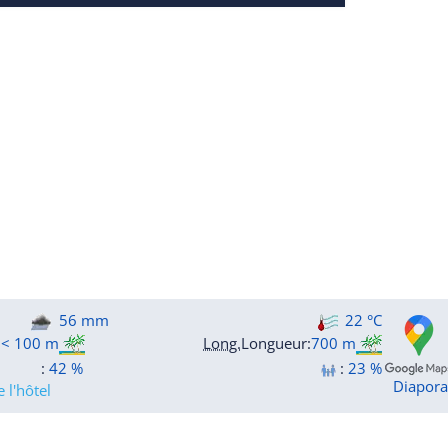
56 mm
22 °C
:
< 100 m
Long.
Longueur
:
700 m
:
42 %
:
23 %
Diapor
 l'hôtel