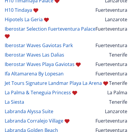
H10 Timanfaya Palace
Lanzarote
H10 Tindaya
Fuerteventura
Hipotels La Geria
Lanzarote
Iberostar Selection Fuerteventura Palace
Fuerteventura
Iberostar Waves Gaviotas Park
Fuerteventura
Iberostar Waves Las Dalias
Tenerife
Iberostar Waves Playa Gaviotas
Fuerteventura
Ifa Altamarena By Lopesan
Fuerteventura
Jet Tours Signature Landmar Playa La Arena
Tenerife
La Palma & Teneguia Princess
La Palma
La Siesta
Tenerife
Labranda Alyssa Suite
Lanzarote
Labranda Corralejo Village
Fuerteventura
Labranda Golden Beach
Fuerteventura