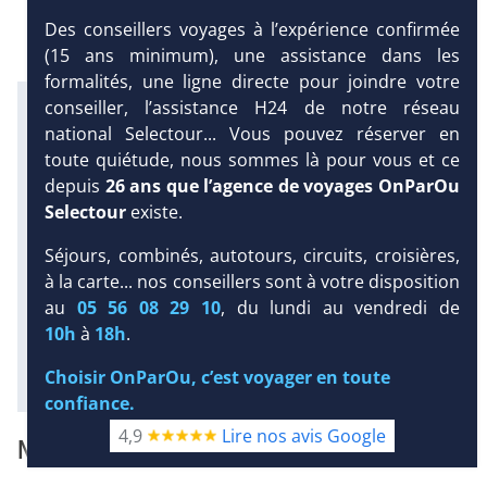
Des conseillers voyages à l’expérience confirmée
(15 ans minimum), une assistance dans les
formalités, une ligne directe pour joindre votre
Infos météo :
conseiller, l’assistance H24 de notre réseau
27 °C
1 mm
22 °C
national Selectour... Vous pouvez réserver en
Infos plages :
toute quiétude, nous sommes là pour vous et ce
Dist.
Distance
:
Long.
Longueur
:
depuis
26 ans que l’agence de voyages OnParOu
450 m
110 m
DEMANDE
Selectour
existe.
D’INFORMATIONS
Équipement :
471
Tx
:
42 %
Tx
:
39 %
Séjours, combinés, autotours, circuits, croisières,
DEVIS /
Infos golfs :
à la carte... nos conseillers sont à votre disposition
RÉSERVATION
6
dont le plus proche à 300 m de
au
05 56 08 29 10
, du lundi au vendredi de
l'hôtel
10h
à
18h
.
Diaporama
Choisir OnParOu, c’est voyager en toute
confiance.
4,9
Lire nos avis Google
NOTRE AVIS