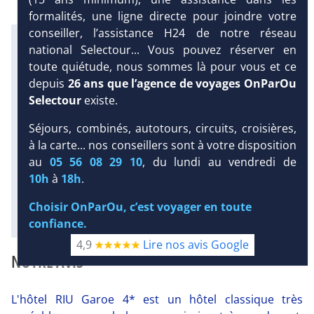
formalités, une ligne directe pour joindre votre
conseiller, l’assistance H24 de notre réseau
Infos météo :
national Selectour... Vous pouvez réserver en
27 °C
1 mm
22 °C
toute quiétude, nous sommes là pour vous et ce
Infos plages :
depuis
26 ans que l’agence de voyages OnParOu
Dist.
Distance
:
Long.
Longueur
:
Selectour
existe.
2 km
470 m
Équipement :
DEMANDE
Séjours, combinés, autotours, circuits, croisières,
180
Tx
:
38 %
Tx
:
18 %
D’INFORMATIONS
à la carte... nos conseillers sont à votre disposition
Infos golfs :
au
05 56 08 29 10
, du lundi au vendredi de
2
dont le plus proche à 20 km de
10h
à
18h
.
l'hôtel
Choisir OnParOu, c’est voyager en toute
Diaporama
confiance.
4,9
Lire nos avis Google
NOTRE AVIS
L'hôtel RIU Garoe 4* est un hôtel classique très