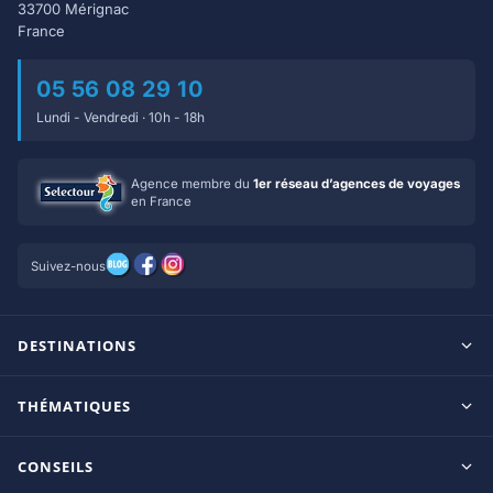
33700 Mérignac
France
05 56 08 29 10
Lundi - Vendredi · 10h - 18h
Agence membre du
1er réseau d’agences de voyages
en France
Suivez-nous
DESTINATIONS
Maldives
THÉMATIQUES
Seychelles
Tout inclus
Ile Maurice
CONSEILS
Clubs francophones