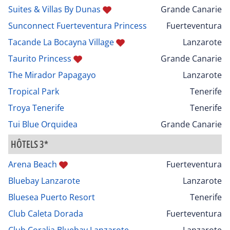
Suites & Villas By Dunas
Grande Canarie
Sunconnect Fuerteventura Princess
Fuerteventura
Tacande La Bocayna Village
Lanzarote
Taurito Princess
Grande Canarie
The Mirador Papagayo
Lanzarote
Tropical Park
Tenerife
Troya Tenerife
Tenerife
Tui Blue Orquidea
Grande Canarie
HÔTELS 3*
Arena Beach
Fuerteventura
Bluebay Lanzarote
Lanzarote
Bluesea Puerto Resort
Tenerife
Club Caleta Dorada
Fuerteventura
Club Coralia Bluebay Lanzarote
Lanzarote