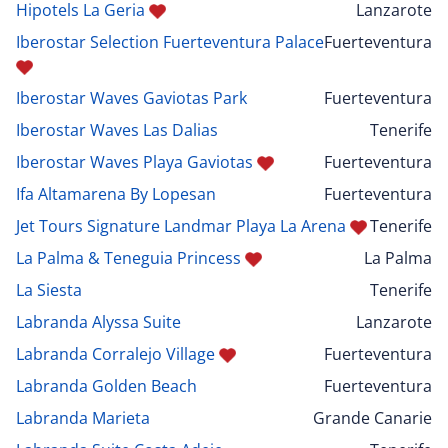
Hipotels La Geria
Lanzarote
Iberostar Selection Fuerteventura Palace
Fuerteventura
Iberostar Waves Gaviotas Park
Fuerteventura
Iberostar Waves Las Dalias
Tenerife
Iberostar Waves Playa Gaviotas
Fuerteventura
Ifa Altamarena By Lopesan
Fuerteventura
Jet Tours Signature Landmar Playa La Arena
Tenerife
La Palma & Teneguia Princess
La Palma
La Siesta
Tenerife
Labranda Alyssa Suite
Lanzarote
Labranda Corralejo Village
Fuerteventura
Labranda Golden Beach
Fuerteventura
Labranda Marieta
Grande Canarie