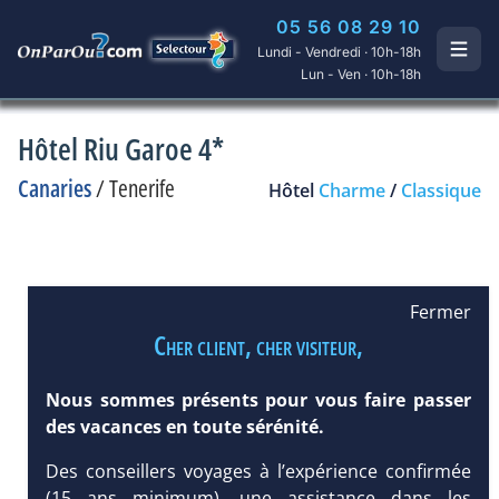
05 56 08 29 10
Lundi - Vendredi · 10h-18h
Lun - Ven · 10h-18h
Hôtel Riu Garoe 4*
Canaries
/
Tenerife
Hôtel
Charme
/
Classique
Fermer
Cher client, cher visiteur,
Nous sommes présents pour vous faire passer
des vacances en toute sérénité.
Des conseillers voyages à l’expérience confirmée
(15 ans minimum), une assistance dans les