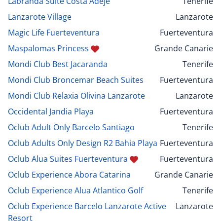
Labranda Suite Costa Adeje
Tenerife
Lanzarote Village
Lanzarote
Magic Life Fuerteventura
Fuerteventura
Maspalomas Princess
Grande Canarie
Mondi Club Best Jacaranda
Tenerife
Mondi Club Broncemar Beach Suites
Fuerteventura
Mondi Club Relaxia Olivina Lanzarote
Lanzarote
Occidental Jandia Playa
Fuerteventura
Oclub Adult Only Barcelo Santiago
Tenerife
Oclub Adults Only Design R2 Bahia Playa
Fuerteventura
Oclub Alua Suites Fuerteventura
Fuerteventura
Oclub Experience Abora Catarina
Grande Canarie
Oclub Experience Alua Atlantico Golf
Tenerife
Oclub Experience Barcelo Lanzarote Active
Lanzarote
Resort