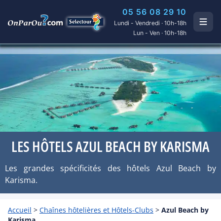
05 56 08 29 10
Lundi - Vendredi · 10h-18h
Lun - Ven · 10h-18h
LES HÔTELS AZUL BEACH BY KARISMA
Les grandes spécificités des hôtels Azul Beach by
Karisma.
Accueil
>
Chaînes hôtelières et Hôtels-Clubs
>
Azul Beach by
Karisma