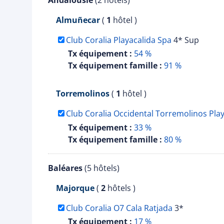
Andalousie
(2 hôtels)
Almuñecar
(
1
hôtel )
Club Coralia Playacalida Spa
4* Sup
Tx équipement :
54 %
Tx équipement famille :
91 %
Torremolinos
(
1
hôtel )
Club Coralia Occidental Torremolinos Pla
Tx équipement :
33 %
Tx équipement famille :
80 %
Baléares
(5 hôtels)
Majorque
(
2
hôtels )
Club Coralia O7 Cala Ratjada
3*
Tx équipement :
17 %