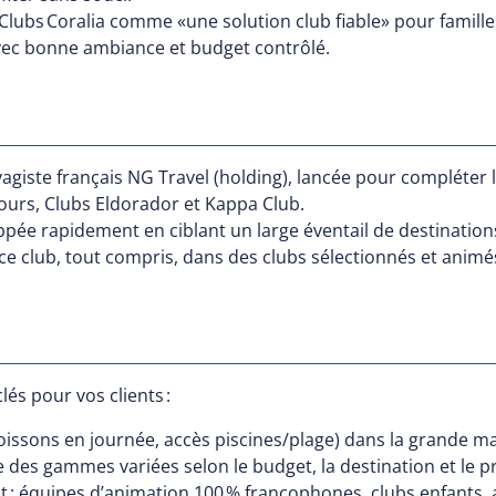
Clubs Coralia comme «une solution club fiable» pour famill
avec bonne ambiance et budget contrôlé.
giste français NG Travel (holding), lancée pour compléter l’
ours, Clubs Eldorador et Kappa Club.
loppée rapidement en ciblant un large éventail de destinatio
e club, tout compris, dans des clubs sélectionnés et animé
lés pour vos clients :
oissons en journée, accès piscines/plage) dans la grande ma
 des gammes variées selon le budget, la destination et le prof
 : équipes d’animation 100 % francophones, clubs enfants, 