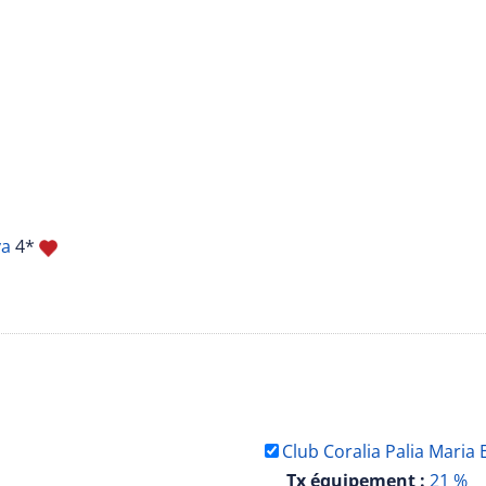
ya
4*
Club Coralia Palia Maria
Tx équipement :
21 %