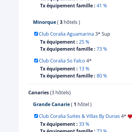
Tx équipement famille :
41 %
Minorque
(
3
hôtels )
Club Coralia Aguamarina
3* Sup
Tx équipement :
25 %
Tx équipement famille :
73 %
Club Coralia So Falco
4*
Tx équipement :
13 %
Tx équipement famille :
80 %
Canaries
(3 hôtels)
Grande Canarie
(
1
hôtel )
Club Coralia Suites & Villas By Dunas
4*
Tx équipement :
33 %
Tx équipement famille :
73 %