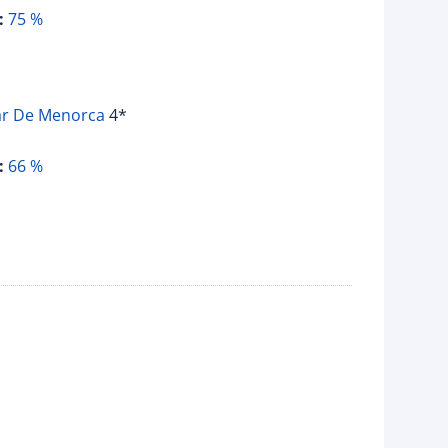
:
75 %
ar De Menorca
4*
:
66 %