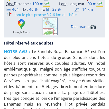
Dist.
Distance
:
< 100 m
Long.
Longueur
:
400 m
404
Tx
:
46 %
Tx
:
23 %
14 km
4
dont le plus proche à 2.6 km de l'hôtel
Diaporama
Hôtel réservé aux adultes
NOTRE AVIS :
Le Sandals Royal Bahamian 5* est l'un
des plus anciens hôtels du groupe Sandals dont les
hôtels sont réservés aux couples adultes. Un hôtel
emblématique qui malgré son âge s'affiche toujours
par ses propriétaires comme le plus élégant resort des
Caraïbes ! Un qualificatif exagéré, le style étant vieillot
et les bâtiments de 5 étages directement en bordure
de plage sans aucun charme. La plage de l'hôtel est
très quelconque et loin de l'imagerie paradisiaque des
Bahamas mais en revanche l'îlot privée Sandals