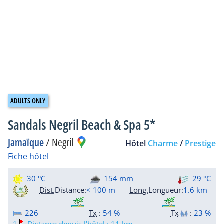
Sandals Negril Beach & Spa 5*
Jamaïque
/
Negril
Hôtel
Charme
/
Prestige
Fiche hôtel
30 °C
154 mm
29 °C
Dist.
Distance
:
< 100 m
Long.
Longueur
:
1.6 km
226
Tx
:
54 %
Tx
:
23 %
1
Distance depuis l'hôtel : 11 km