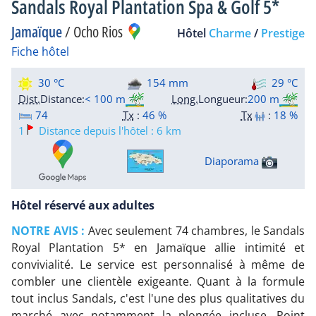
Sandals Royal Plantation Spa & Golf 5*
Jamaïque
/
Ocho Rios
Hôtel
Charme
/
Prestige
Fiche hôtel
30 °C
154 mm
29 °C
Dist.
Distance
:
< 100 m
Long.
Longueur
:
200 m
74
Tx
:
46 %
Tx
:
18 %
1
Distance depuis l'hôtel : 6 km
Diaporama
Hôtel réservé aux adultes
NOTRE AVIS :
Avec seulement 74 chambres, le Sandals
Royal Plantation 5* en Jamaïque allie intimité et
convivialité. Le service est personnalisé à même de
combler une clientèle exigeante. Quant à la formule
tout inclus Sandals, c'est l'une des plus qualitatives du
marché avec notamment la plongée incluse. Point