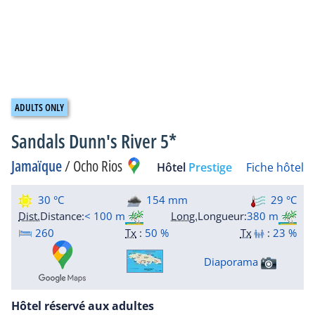
Sandals Dunn's River 5*
Jamaïque
/
Ocho Rios
Hôtel
Prestige
Fiche hôtel
30 °C
154 mm
29 °C
Dist.
Distance
:
< 100 m
Long.
Longueur
:
380 m
260
Tx
:
50 %
Tx
:
23 %
Diaporama
Hôtel réservé aux adultes