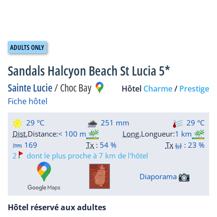
Sandals Halcyon Beach St Lucia 5*
Sainte Lucie
/
Choc Bay
Hôtel
Charme
/
Prestige
Fiche hôtel
29 °C
251 mm
29 °C
Dist.
Distance
:
< 100 m
Long.
Longueur
:
1 km
169
Tx
:
54 %
Tx
:
23 %
2
dont le plus proche à 7 km de l'hôtel
Diaporama
Hôtel réservé aux adultes