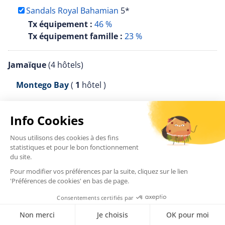
Sandals Royal Bahamian
5*
Tx équipement :
46 %
Tx équipement famille :
23 %
Jamaïque
(4 hôtels)
Montego Bay
(
1
hôtel )
Sandals Royal Caribbean
5*
Tx équipement :
50 %
Tx équipement famille :
23 %
Negril
(
1
hôtel )
Sandals Negril Beach & Spa
5*
Tx équipement :
54 %
Tx équipement famille :
23 %