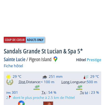
Sandals Grande St Lucian & Spa 5*
Sainte Lucie
/
Pigeon Island
Hôtel
Prestige
Fiche hôtel
29 °C
251 mm
29 °C
Dist.
Distance
:
< 100 m
Long.
Longueur
:
500 m
301
Tx
:
54 %
Tx
:
23 %
2
dont le plus proche à 2.5 km de l'hôtel