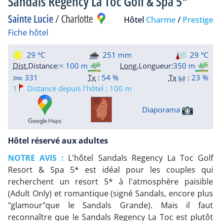
Sandals Regency La Toc Golf & Spa 5*
Sainte Lucie
/
Charlotte
Hôtel
Charme
/
Prestige
Fiche hôtel
29 °C
251 mm
29 °C
Dist.
Distance
:
< 100 m
Long.
Longueur
:
350 m
331
Tx
:
54 %
Tx
:
23 %
1
Distance depuis l'hôtel : 100 m
Diaporama
Hôtel réservé aux adultes
NOTRE AVIS :
L'hôtel Sandals Regency La Toc Golf
Resort & Spa 5* est idéal pour les couples qui
recherchent un resort 5* à l'atmosphère paisible
(Adult Only) et romantique (signé Sandals, encore plus
"glamour"que le Sandals Grande). Mais il faut
reconnaître que le Sandals Regency La Toc est plutôt