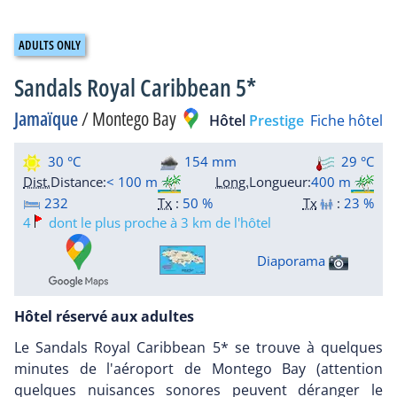
Sandals Royal Caribbean 5*
Jamaïque
/
Montego Bay
Hôtel
Prestige
Fiche hôtel
30 °C
154 mm
29 °C
Dist.
Distance
:
< 100 m
Long.
Longueur
:
400 m
232
Tx
:
50 %
Tx
:
23 %
4
dont le plus proche à 3 km de l'hôtel
Diaporama
Hôtel réservé aux adultes
Le Sandals Royal Caribbean 5* se trouve à quelques
minutes de l'aéroport de Montego Bay (attention
quelques nuisances sonores peuvent déranger le